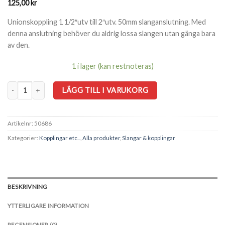
125,00
kr
Unionskoppling 1 1/2″utv till 2″utv. 50mm slanganslutning. Med
denna anslutning behöver du aldrig lossa slangen utan gänga bara
av den.
1 i lager (kan restnoteras)
Unionskoppling inv 2" med 1 1/2"utv till 2"utv nippel. 50mm slang mängd
LÄGG TILL I VARUKORG
Artikelnr:
50686
Kategorier:
Kopplingar etc...
,
Alla produkter
,
Slangar & kopplingar
BESKRIVNING
YTTERLIGARE INFORMATION
RECENSIONER (0)