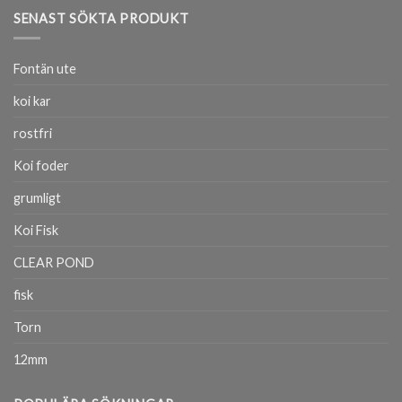
SENAST SÖKTA PRODUKT
Fontän ute
koi kar
rostfri
Koi foder
grumligt
Koi Fisk
CLEAR POND
fisk
Torn
12mm