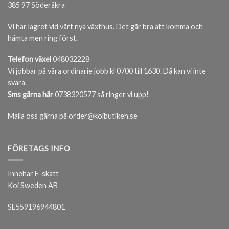
385 97 Söderåkra
Vi har lagret vid vårt nya växthus. Det går bra att komma och
hämta men ring först.
Telefon växel
048032228
Vi jobbar på våra ordinarie jobb kl 0700 till 1630. Då kan vi inte
svara.
Sms gärna här
0738320577 så ringer vi upp!
Maila oss gärna på order@koibutiken.se
FÖRETAGS INFO
Innehar F-skatt
Koi Sweden AB
SE559196944801