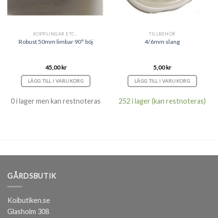
KOPPLINGAR ETC...
TILLBEHÖR
Robust 50mm limbar 90° böj
4/6mm slang
45,00
kr
5,00
kr
LÄGG TILL I VARUKORG
LÄGG TILL I VARUKORG
0 i lager men kan restnoteras
252 i lager (kan restnoteras)
GÅRDSBUTIK
Koibutiken.se
Glasholm 308