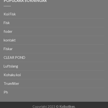
POPULÄRA SÖKNINGAR
Koi Fisk
Fisk
foder
kontakt
Fiskar
CLEAR POND
Luftslang
Kohaku koi
Trumfilter
Ph
Copyright 2023 ©
Koibutiken
.