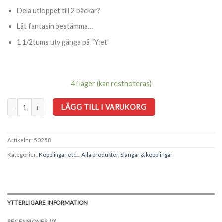
Dela utloppet till 2 bäckar?
Låt fantasin bestämma…
1 1/2tums utv gänga på “Y:et”
4 i lager (kan restnoteras)
Universaladapter 3-vägs 11/2" - 25-32-40mm mängd
LÄGG TILL I VARUKORG
Artikelnr:
50258
Kategorier:
Kopplingar etc...
,
Alla produkter
,
Slangar & kopplingar
YTTERLIGARE INFORMATION
RECENSIONER (0)