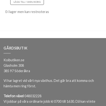
LÄGG TILL I VARUKORG
0 i lager men kan restnoteras
GÅRDSBUTIK
Koibutiken.se
Glasholm 308
385 97 Söderåkra
Vi har lagret vid vårt nya växthus. Det går bra att komma och
hämta men ring först.
Telefon växel
048032228
Vi jobbar på våra ordinarie jobb kl 0700 till 1630. Då kan vi inte