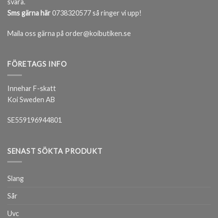
svara.
Sms gärna här
0738320577 så ringer vi upp!
Maila oss gärna på order@koibutiken.se
FÖRETAGS INFO
Innehar F-skatt
Koi Sweden AB
SE559196944801
SENAST SÖKTA PRODUKT
Slang
Sår
Uvc