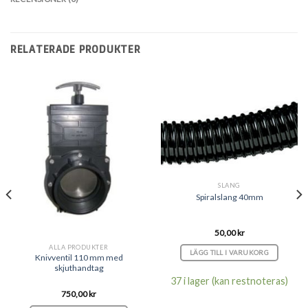
RELATERADE PRODUKTER
SLANG
Spiralslang 40mm
50,00
kr
ALLA PRODUKTER
LÄGG TILL I VARUKORG
Knivventil 110 mm med
skjuthandtag
37 i lager (kan restnoteras)
750,00
kr