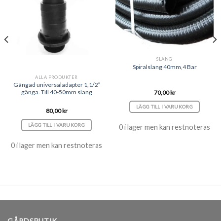
SLANG
Spiralslang 40mm,4 Bar
ALLA PRODUKTER
Gängad universaladapter 1,1/2″
gänga. Till 40-50mm slang
70,00
kr
LÄGG TILL I VARUKORG
80,00
kr
LÄGG TILL I VARUKORG
0 i lager men kan restnoteras
0 i lager men kan restnoteras