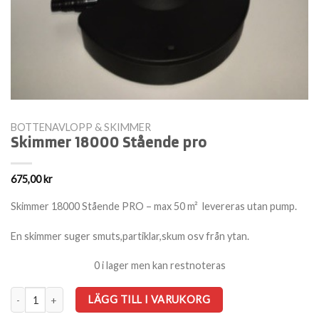
BOTTENAVLOPP & SKIMMER
Skimmer 18000 Stående pro
675,00
kr
Skimmer 18000 Stående PRO – max 50 m²
levereras utan pump.
En skimmer suger smuts,partiklar,skum osv från ytan.
0 i lager men kan restnoteras
Skimmer 18000 Stående pro mängd
LÄGG TILL I VARUKORG