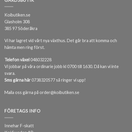
GÅRDSBUTIK
Koibutiken.se
Glasholm 308
385 97 Söderåkra
Vi har lagret vid vårt nya växthus. Det går bra att komma och
hämta men ring först.
Telefon växel
048032228
Vi jobbar på våra ordinarie jobb kl 0700 till 1630. Då kan vi inte
svara.
Sms gärna här
0738320577 så ringer vi upp!
Maila oss gärna på order@koibutiken.se
FÖRETAGS INFO
Innehar F-skatt