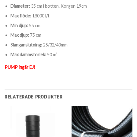
Diameter:
35 cm i botten. Korgen 19cm
Max flöde:
18000 l/t
Min djup:
55 cm
Max djup:
75 cm
Slanganslutning:
25/32/40mm
Max dammstorlek:
50 m²
PUMP ingår EJ!
RELATERADE PRODUKTER