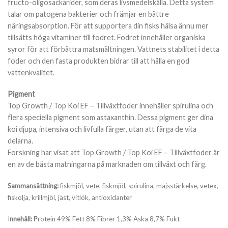
fructo-oligosackarider, som deras livsmedelskälla. Detta system
talar om patogena bakterier och främjar en bättre
näringsabsorption. För att supportera din fisks hälsa ännu mer
tillsätts höga vitaminer till fodret. Fodret innehåller organiska
syror för att förbättra matsmältningen. Vattnets stabilitet i detta
foder och den fasta produkten bidrar till att hålla en god
vattenkvalitet.
Pigment
Top Growth / Top Koi EF – Tillväxtfoder innehåller spirulina och
flera speciella pigment som astaxanthin. Dessa pigment ger dina
koi djupa, intensiva och livfulla färger, utan att färga de vita
delarna.
Forskning har visat att Top Growth / Top Koi EF – Tillväxtfoder är
en av de bästa matningarna på marknaden om tillväxt och färg.
Sammansättning:
fiskmjöl, vete, fiskmjöl, spirulina, majsstärkelse, vetex,
fiskolja, krillmjöl, jäst, vitlök, antioxidanter
I
nnehåll: P
rotein 49% Fett 8% Fibrer 1,3% Aska 8,7% Fukt