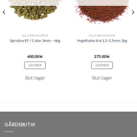
ALLA PRODUKTER
ALLA PRODUKTER
Spirulina EF / Color 3mm – 6kg
Yngelfoder Koi 1,2-1,5mm 1kg
600,00
kr
275,00
kr
LÄS MER
LÄS MER
Slut i lager
Slut i lager
GÅRDSBUTIK