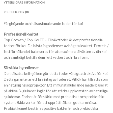
YTTERLIGARE INFORMATION
RECENSIONER (0)
Färghöjande och hälsostimulerande foder för koi
Professionell kvalitet
Top Growth / Top Koi EF – Tillväxtfoder är det professionella
fodret för koi. De bästa ingredienser av högsta kvalitet. Protein /
fettförhållandet balanseras för att maximera tillväxten av din koi
och samtidigt behålla dem i ett vackert och i bra form.
Särskilda ingredienser
Den tillsatta krillmjölken gör detta foder väldigt attraktivt för koi.
Detta garanterar ett bra intag av foderet. Vitlök har tillsatts som
en naturlig hälsoprojektor. Ett immunstimulerande medel baserat
på aktiva ß-glukaner ingår för att stärka uppkomsten av naturliga
sjukdomar. Fodret är förstärkt med prebiotiskt och probiotiskt
system. Båda verkar för att upprätthålla en god tarmhälsa.
Probiotikumet består av positiva bakterier och prebiotiska,