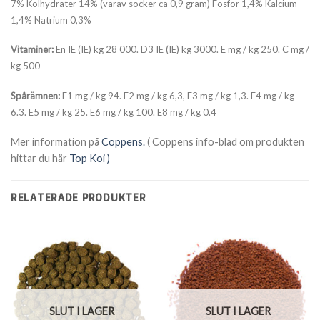
7%
Kolhydrater 14% (varav socker ca 0,9 gram) Fosfor 1,4% Kalcium
1,4%
Natrium 0,3%
Vitaminer:
En IE (IE) kg 28 000. D3 IE (IE) kg 3000. E mg / kg 250. C mg /
kg 500
Spårämnen:
E1 mg / kg 94. E2 mg / kg 6,3, E3 mg / kg 1,3. E4 mg / kg
6.3. E5 mg / kg 25. E6 mg / kg 100. E8 mg / kg 0.4
Mer information på
Coppens.
( Coppens info-blad om produkten
hittar du här
Top Koi )
RELATERADE PRODUKTER
SLUT I LAGER
SLUT I LAGER