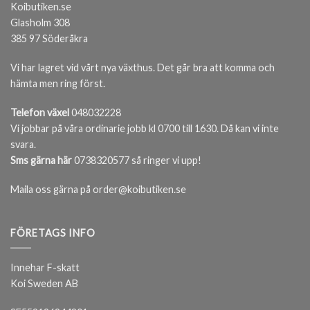
Koibutiken.se
Glasholm 308
385 97 Söderåkra
Vi har lagret vid vårt nya växthus. Det går bra att komma och
hämta men ring först.
Telefon växel
048032228
Vi jobbar på våra ordinarie jobb kl 0700 till 1630. Då kan vi inte
svara.
Sms gärna här
0738320577 så ringer vi upp!
Maila oss gärna på order@koibutiken.se
FÖRETAGS INFO
Innehar F-skatt
Koi Sweden AB