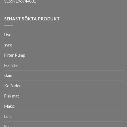
SE559196944801
SENAST SÖKTA PRODUKT
Uvc
syre
Filter Pump
Förfilter
slam
Koifoder
Fisk mat
Makoi
Luft
Eb