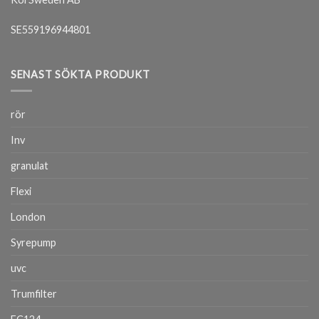
SE559196944801
SENAST SÖKTA PRODUKT
rör
Inv
granulat
Flexi
London
Syrepump
uvc
Trumfilter