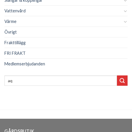
Slangar & kopplingar
Vattenvård
Värme
Övrigt
Frakttillägg
FRI FRAKT
Medlemserbjudanden
Sök
efter:
GÅRDSBUTIK