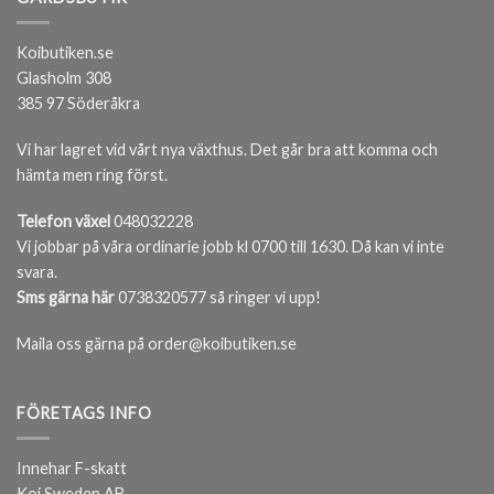
Koibutiken.se
Glasholm 308
385 97 Söderåkra
Vi har lagret vid vårt nya växthus. Det går bra att komma och
hämta men ring först.
Telefon växel
048032228
Vi jobbar på våra ordinarie jobb kl 0700 till 1630. Då kan vi inte
svara.
Sms gärna här
0738320577 så ringer vi upp!
Maila oss gärna på order@koibutiken.se
FÖRETAGS INFO
Innehar F-skatt
Koi Sweden AB