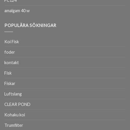
FC124
amalgam 40 w
POPULÄRA SÖKNINGAR
Koi Fisk
foder
kontakt
Fisk
Fiskar
Luftslang
CLEAR POND
Kohaku koi
Trumfilter