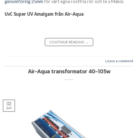
genomföring 25mm
för vårt egna rostfria rör och te x Makoi.
UvC Super UV Amalgam från Air-Aqua
CONTINUE READING
→
Leave a comment
Air-Aqua transformator 40-105w
02
jun