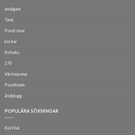
amalgam
Tank
Pond clear
koi kar
Kohaku
270
Värmepump
Pondteam
ändplugg
POPULÄRA SÖKNINGAR
Koi Fisk