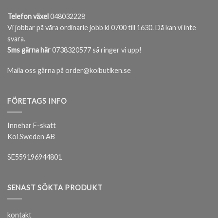
Telefon växel
048032228
Vi jobbar på våra ordinarie jobb kl 0700 till 1630. Då kan vi inte
svara.
Sms gärna här
0738320577 så ringer vi upp!
Maila oss gärna på order@koibutiken.se
FÖRETAGS INFO
Innehar F-skatt
Koi Sweden AB
SE559196944801
SENAST SÖKTA PRODUKT
kontakt