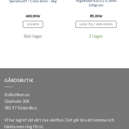
Yngelfoder Koi 0,2-0,3mm
Spirulina EF / Color 6mm – 6kg
200gram
600,00
kr
85,00
kr
LÄS MER
LÄGG TILL I VARUKORG
Slut i lager
2 i lager
GÅRDSBUTIK
Koibutiken.se
Glasholm 308
385 97 Söderåkra
Vi har lagret vid vårt nya växthus. Det går bra att komma och
hämta men ring först.