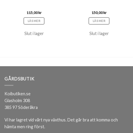
115,00
kr
150,00
kr
LÄS MER
LÄS MER
Slut i lager
Slut i lager
GÅRDSBUTIK
Koibutiken.se
Glasholm 308
385 97 Söderåkra
Vi har lagret vid vårt nya växthus. Det går bra att komma och
hämta men ring först.