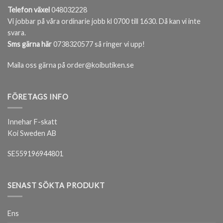
Telefon växel
048032228
Vi jobbar på våra ordinarie jobb kl 0700 till 1630. Då kan vi inte
svara.
Sms gärna här
0738320577 så ringer vi upp!
Maila oss gärna på order@koibutiken.se
FÖRETAGS INFO
Innehar F-skatt
Koi Sweden AB
SE559196944801
SENAST SÖKTA PRODUKT
Ens