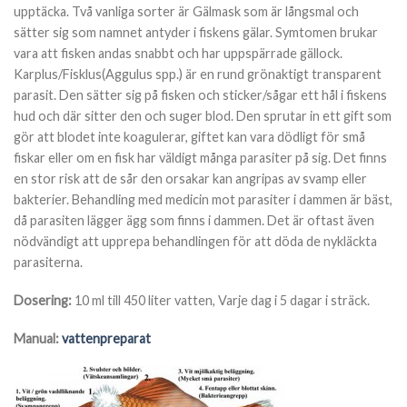
upptäcka. Två vanliga sorter är Gälmask som är långsmal och
sätter sig som namnet antyder i fiskens gälar. Symtomen brukar
vara att fisken andas snabbt och har uppspärrade gällock.
Karplus/Fisklus(Aggulus spp.) är en rund grönaktigt transparent
parasit. Den sätter sig på fisken och sticker/sågar ett hål i fiskens
hud och där sitter den och suger blod. Den sprutar in ett gift som
gör att blodet inte koagulerar, giftet kan vara dödligt för små
fiskar eller om en fisk har väldigt många parasiter på sig. Det finns
en stor risk att de sår den orsakar kan angripas av svamp eller
bakterier. Behandling med medicin mot parasiter i dammen är bäst,
då parasiten lägger ägg som finns i dammen. Det är oftast även
nödvändigt att upprepa behandlingen för att döda de nykläckta
parasiterna.
Dosering:
10 ml till 450 liter vatten, Varje dag i 5 dagar i sträck.
Manual:
vattenpreparat