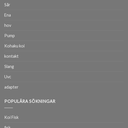
Sår
Ena
hov
Pump
Kohaku koi
kontakt
Slang
Uvc
adapter
POPULÄRA SÖKNINGAR
Koi Fisk
fisk