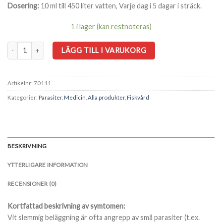
Dosering:
10 ml till 450 liter vatten, Varje dag i 5 dagar i sträck.
1 i lager (kan restnoteras)
Anti-parasit 1 liter mängd
LÄGG TILL I VARUKORG
Artikelnr:
70111
Kategorier:
Parasiter
,
Medicin
,
Alla produkter
,
Fiskvård
BESKRIVNING
YTTERLIGARE INFORMATION
RECENSIONER (0)
Kortfattad beskrivning av symtomen:
Vit slemmig beläggning är ofta angrepp av små parasiter (t.ex.