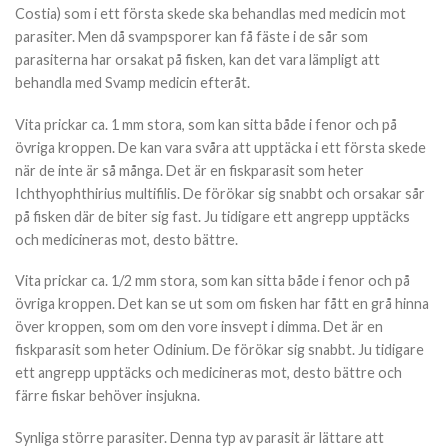
Costia) som i ett första skede ska behandlas med medicin mot
parasiter. Men då svampsporer kan få fäste i de sår som
parasiterna har orsakat på fisken, kan det vara lämpligt att
behandla med Svamp medicin efteråt.
Vita prickar ca. 1 mm stora, som kan sitta både i fenor och på
övriga kroppen. De kan vara svåra att upptäcka i ett första skede
när de inte är så många. Det är en fiskparasit som heter
Ichthyophthirius multifilis. De förökar sig snabbt och orsakar sår
på fisken där de biter sig fast. Ju tidigare ett angrepp upptäcks
och medicineras mot, desto bättre.
Vita prickar ca. 1/2 mm stora, som kan sitta både i fenor och på
övriga kroppen. Det kan se ut som om fisken har fått en grå hinna
över kroppen, som om den vore insvept i dimma. Det är en
fiskparasit som heter Odinium. De förökar sig snabbt. Ju tidigare
ett angrepp upptäcks och medicineras mot, desto bättre och
färre fiskar behöver insjukna.
Synliga större parasiter. Denna typ av parasit är lättare att