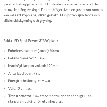
ljuset är behagligt varmvitt. LED dioderna är energisnåla och har
en mycket lång livslängd. Det medföljer även en
ljussensor som du
kan välja att koppla på, vilken gör att LED Spoten själv tänds och
släcks vid skymning och gryning.
Fakta LED Spot Power 3*3 W plast:
Enhetens diameter (lampa):
80 mm.
Fotens diameter:
150 mm.
Max höjd, lampan vinklad:
170 mm
Antal lys dioder:
3 st.
Energiförbrukning:
ca 9 watt.
Volt:
12 volt ac.
Transformator:
10w trafo medföljer och är enligt IP44
standard godkänd för utomhusbruk.