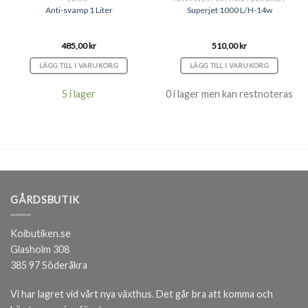
Anti-svamp 1 Liter
Superjet 1000 L/H-14w
485,00
kr
510,00
kr
LÄGG TILL I VARUKORG
LÄGG TILL I VARUKORG
5 i lager
0 i lager men kan restnoteras
GÅRDSBUTIK
Koibutiken.se
Glasholm 308
385 97 Söderåkra
Vi har lagret vid vårt nya växthus. Det går bra att komma och