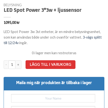
BELYSNING
LED Spot Power 3*3w + ljussensor
1095,00
kr
LED Spot Power 3w 3st enheter, är en mindre belysningsenhet,
som kan användas både under och ovanför vattnet.
3-vägs splitt
till 12/24v
ingår.
0 i lager men kan restnoteras
LED Spot Power 3*3w + ljussensor mängd
LÄGG TILL I VARUKORG
Maila mig när produkten är tillbaka i lager