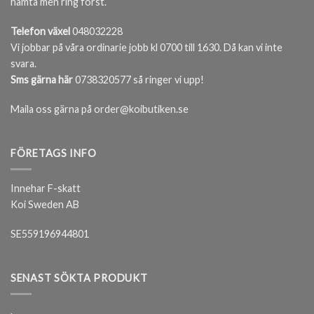
hämta men ring först.
Telefon växel
048032228
Vi jobbar på våra ordinarie jobb kl 0700 till 1630. Då kan vi inte
svara.
Sms gärna här
0738320577 så ringer vi upp!
Maila oss gärna på order@koibutiken.se
FÖRETAGS INFO
Innehar F-skatt
Koi Sweden AB
SE559196944801
SENAST SÖKTA PRODUKT