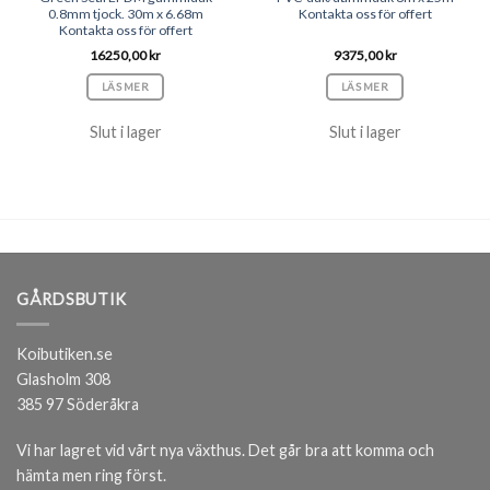
0.8mm tjock. 30m x 6.68m
Kontakta oss för offert
Kontakta oss för offert
16250,00
kr
9375,00
kr
LÄS MER
LÄS MER
Slut i lager
Slut i lager
GÅRDSBUTIK
Koibutiken.se
Glasholm 308
385 97 Söderåkra
Vi har lagret vid vårt nya växthus. Det går bra att komma och
hämta men ring först.