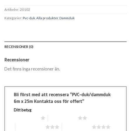
Artikelnr:
20102
Kategorier:
Pvc-duk
,
Alla produkter
,
Dammduk
RECENSIONER (0)
Recensioner
Det finns inga recensioner än.
Bli först med att recensera ”PVC-duk/dammduk
6m x 25m Kontakta oss för offert”
Ditt betyg
1 av 5 stjärnor
2 av 5 stjärnor
3 av 5 stjärnor
4 av 5 stjärnor