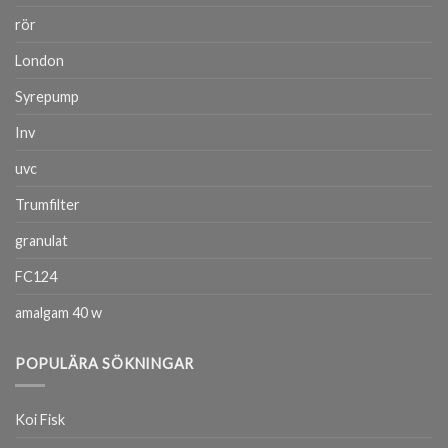
rör
London
Syrepump
Inv
uvc
Trumfilter
granulat
FC124
amalgam 40 w
POPULÄRA SÖKNINGAR
Koi Fisk