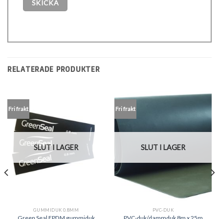
RELATERADE PRODUKTER
Fri frakt
Fri frakt
SLUT I LAGER
SLUT I LAGER
GUMMIDUK 0.8MM
PVC-DUK
Green Seal EPDM gummiduk
PVC-duk/dammduk 8m x 25m