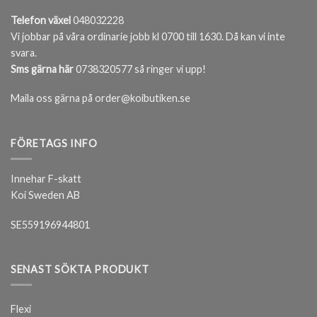
Telefon växel
048032228
Vi jobbar på våra ordinarie jobb kl 0700 till 1630. Då kan vi inte
svara.
Sms gärna här
0738320577 så ringer vi upp!
Maila oss gärna på order@koibutiken.se
FÖRETAGS INFO
Innehar F-skatt
Koi Sweden AB
SE559196944801
SENAST SÖKTA PRODUKT
Flexi