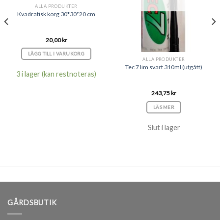
ALLA PRODUKTER
Kvadratisk korg 30*30*20 cm
20,00
kr
LÄGG TILL I VARUKORG
ALLA PRODUKTER
Tec 7 lim svart 310ml (utgått)
3 i lager (kan restnoteras)
243,75
kr
LÄS MER
Slut i lager
GÅRDSBUTIK