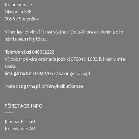
Koibutiken.se
Glasholm 308
385 97 Söderåkra
Vi har lagret vid vårt nya växthus. Det går bra att komma och
hämta men ring först.
Telefon växel
048032228
Vi jobbar på våra ordinarie jobb kl 0700 till 1630. Då kan vi inte
svara.
Sms gärna här
0738320577 så ringer vi upp!
Maila oss gärna på order@koibutiken.se
FÖRETAGS INFO
Innehar F-skatt
Koi Sweden AB