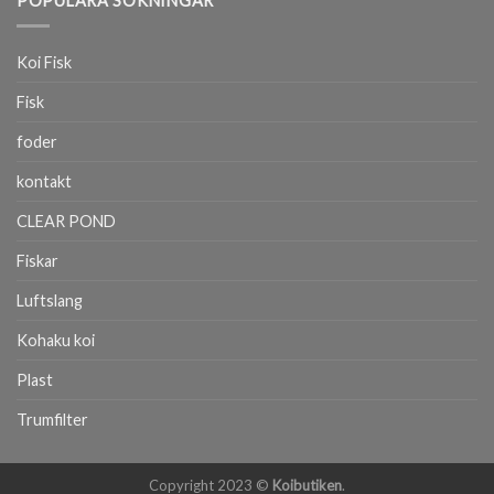
POPULÄRA SÖKNINGAR
Koi Fisk
Fisk
foder
kontakt
CLEAR POND
Fiskar
Luftslang
Kohaku koi
Plast
Trumfilter
Copyright 2023 ©
Koibutiken
.