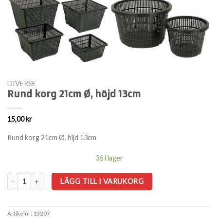
DIVERSE
Rund korg 21cm Ø, höjd 13cm
15,00
kr
Rund korg 21cm Ø, hljd 13cm
36 i lager
Rund korg 21cm Ø, höjd 13cm mängd
LÄGG TILL I VARUKORG
Artikelnr:
13207