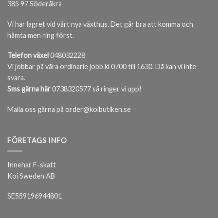
385 97 Söderåkra
Vi har lagret vid vårt nya växthus. Det går bra att komma och
hämta men ring först.
Telefon växel
048032228
Vi jobbar på våra ordinarie jobb kl 0700 till 1630. Då kan vi inte
svara.
Sms gärna här
0738320577 så ringer vi upp!
Maila oss gärna på order@koibutiken.se
FÖRETAGS INFO
Innehar F-skatt
Koi Sweden AB
SE559196944801