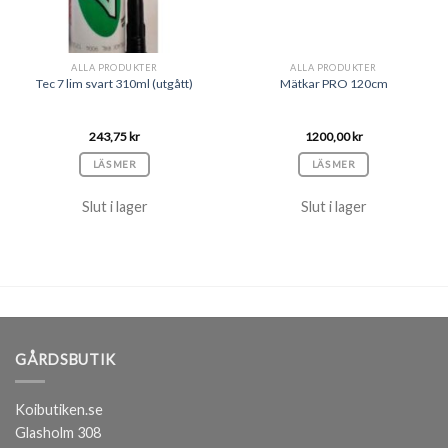
ALLA PRODUKTER
ALLA PRODUKTER
Tec 7 lim svart 310ml (utgått)
Mätkar PRO 120cm
243,75
kr
1200,00
kr
LÄS MER
LÄS MER
Slut i lager
Slut i lager
GÅRDSBUTIK
Koibutiken.se
Glasholm 308