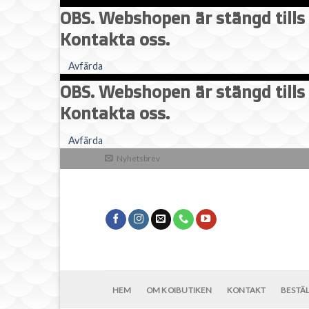
OBS. Webshopen är stängd tills 
Kontakta oss.
Avfärda
OBS. Webshopen är stängd tills 
Kontakta oss.
Skip
Avfärda
to
Nyhetsbrev
content
HEM
OM KOIBUTIKEN
KONTAKT
BESTÄ