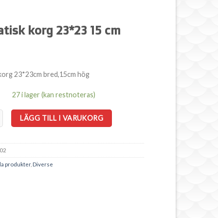
tisk korg 23*23 15 cm
 korg 23*23cm bred,15cm hög
27 i lager (kan restnoteras)
korg 23*23 15 cm mängd
LÄGG TILL I VARUKORG
02
la produkter
,
Diverse