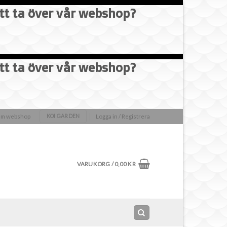
att ta över vår webshop?
×
att ta över vår webshop?
olm webshop
Logga in / Registrera
KOI GARDEN
VARUKORG /
0,00
KR