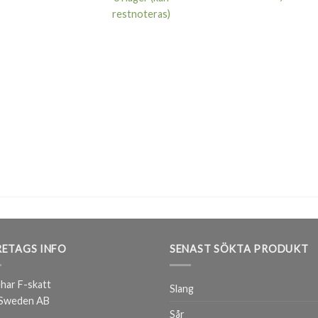
e våra mail då och då med erbjudnande och nyheter!
restnoteras)
Du kan när som helst avsluta prenumationen.
ETAGS INFO
SENAST SÖKTA PRODUKT
har F-skatt
Slang
 Sweden AB
Sår