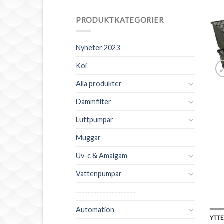
PRODUKTKATEGORIER
Nyheter 2023
Koi
Din registrering l
oss!
Alla produkter
Dammfilter
Luftpumpar
Muggar
Uv-c & Amalgam
Vattenpumpar
--------------------
Automation
YTTE