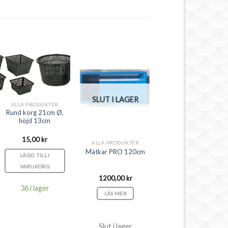
SLUT I LAGER
ALLA PRODUKTER
Rund korg 21cm Ø,
höjd 13cm
15,00
kr
ALLA PRODUKTER
Mätkar PRO 120cm
LÄGG TILL I
VARUKORG
1200,00
kr
36 i lager
LÄS MER
Slut i lager