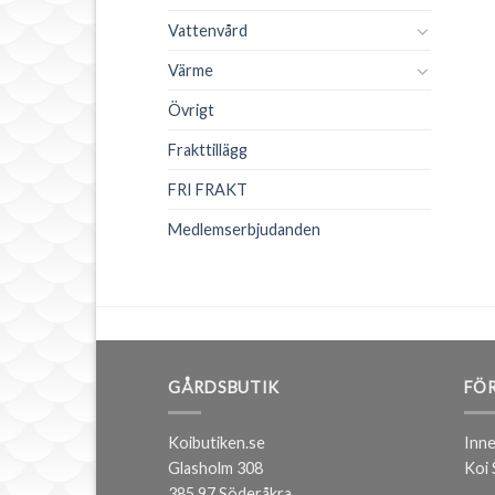
Missa int
restnoteras)
Vattenvård
Värme
Övrigt
Förnamn
Frakttillägg
FRI FRAKT
Medlemserbjudanden
Efternamn
Ange din mail
GÅRDSBUTIK
FÖR
Koibutiken.se
Inne
Glasholm 308
Koi
385 97 Söderåkra