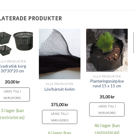
LATERADE PRODUKTER
ALLA PRODUKTER
Kvadratisk korg
30*30*20 cm
ALLA PRODUKTER
Planteringsnätpåse
20,00
kr
ALLA PRODUKTER
trering för nyhetsbrev från Koibutiken.se lyckades.
rund 15 x 15 cm
Löv/bärnät 6x6m
LÄGG TILL I
35,00
kr
Nyhetsbrev & Erbjudande
VARUKORG
375,00
kr
LÄGG TILL I
3 i lager (kan
VARUKORG
LÄGG TILL I
restnoteras)
VARUKORG
siva erbjudnande till enbart prenumeranter!
46 i lager (kan
restnoteras)
6 i lager (kan