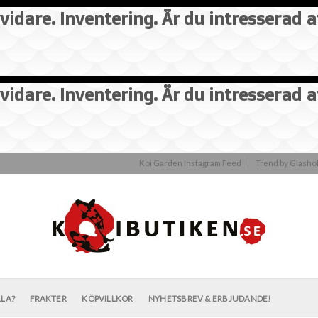
vidare. Inventering. Är du intresserad 
vidare. Inventering. Är du intresserad 
Koi Garden Instagram Feed
Trend by Glash
LLA?
FRAKTER
KÖPVILLKOR
NYHETSBREV & ERBJUDANDE!