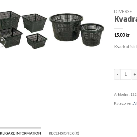
DIVERSE
Kvadra
15,00
kr
yckades inte. Kolla över det och försök igen. Eller kontakta
Kvadratisk
Kvadratisk 
Artikelnr:
132
Kategorier:
Al
RLIGARE INFORMATION
RECENSIONER (0)