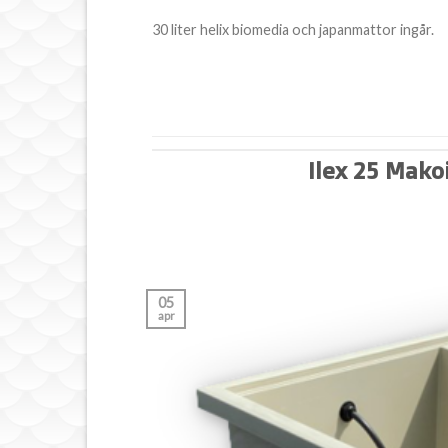
30 liter helix biomedia och japanmattor ingår.
Ilex 25 Mako
05
apr