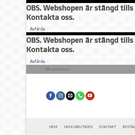
OBS. Webshopen är stängd tills 
Kontakta oss.
Avfärda
OBS. Webshopen är stängd tills 
Kontakta oss.
Skip
Avfärda
to
Nyhetsbrev
content
HEM
OM KOIBUTIKEN
KONTAKT
BESTÄ