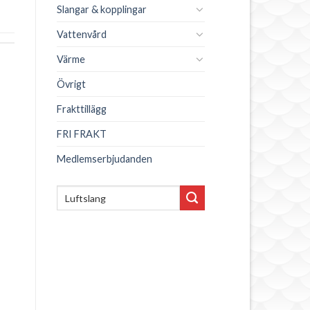
Slangar & kopplingar
Vattenvård
Värme
Övrigt
Frakttillägg
FRI FRAKT
Medlemserbjudanden
Sök
efter: