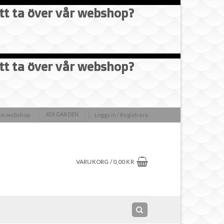
att ta över vår webshop?
att ta över vår webshop?
olm webshop
Logga in / Registrera
KOI GARDEN
VARUKORG /
0,00
KR