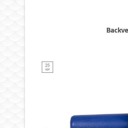
Backven
25
apr