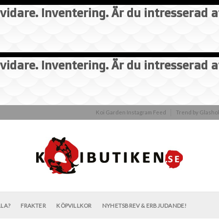
vidare. Inventering. Är du intresserad 
vidare. Inventering. Är du intresserad 
Koi Garden Instagram Feed
Trend by Glash
LLA?
FRAKTER
KÖPVILLKOR
NYHETSBREV & ERBJUDANDE!