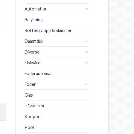
Automation
Belysning
Bottenavlopp & Skimmer
Dammduk
Diverse
Fiskvård
Foderautomat
Foder
Glas
Håvar m.m.
Koi-pool
Pool