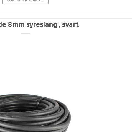
CONTINUE READING
→
e 8mm syreslang , svart