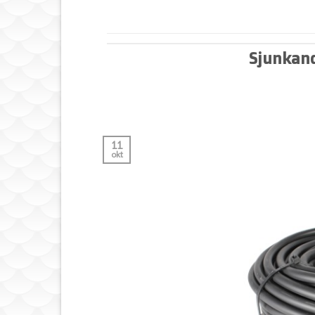
Sjunkand
11
okt