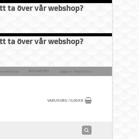
att ta över vår webshop?
att ta över vår webshop?
olm webshop
Logga in / Registrera
KOI GARDEN
VARUKORG /
0,00
KR