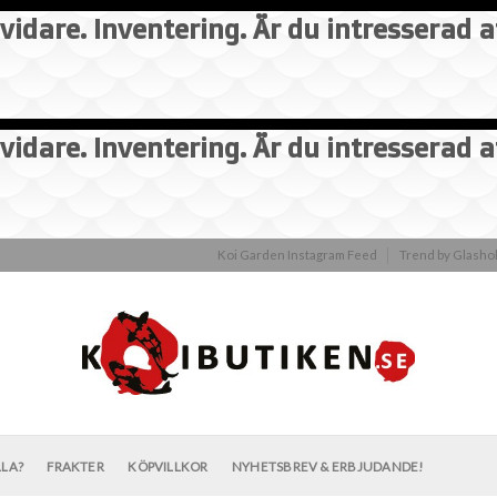
vidare. Inventering. Är du intresserad 
vidare. Inventering. Är du intresserad 
Koi Garden Instagram Feed
Trend by Glash
LLA?
FRAKTER
KÖPVILLKOR
NYHETSBREV & ERBJUDANDE!