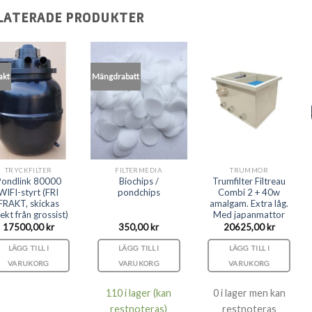
LATERADE PRODUKTER
rakt
Mängdrabatt
TRYCKFILTER
FILTERMEDIA
TRUMMOR
Pondlink 80000
Biochips /
Trumfilter Filtreau
WIFI-styrt (FRI
pondchips
Combi 2 + 40w
FRAKT, skickas
amalgam. Extra låg.
rekt från grossist)
Med japanmattor
17500,00
kr
350,00
kr
20625,00
kr
LÄGG TILL I
LÄGG TILL I
LÄGG TILL I
VARUKORG
VARUKORG
VARUKORG
110 i lager (kan
0 i lager men kan
restnoteras)
restnoteras