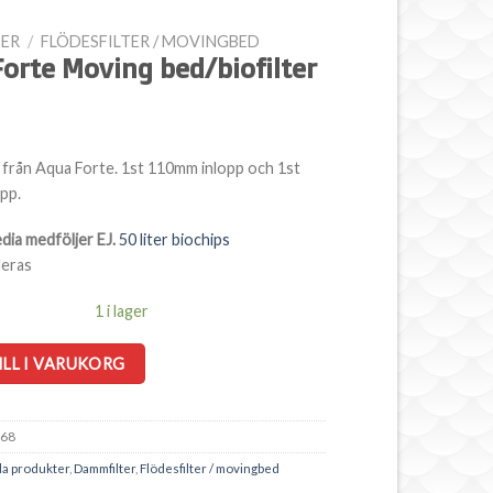
ER
/
FLÖDESFILTER / MOVINGBED
orte Moving bed/biofilter
er från Aqua Forte. 1st 110mm inlopp och 1st
pp.
ia medföljer EJ.
50 liter biochips
eras
1 i lager
ILL I VARUKORG
68
la produkter
,
Dammfilter
,
Flödesfilter / movingbed