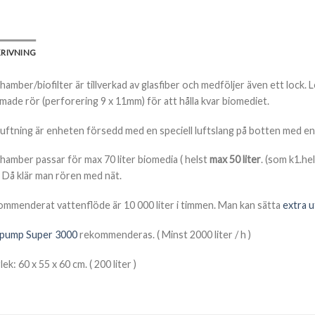
KRIVNING
hamber/biofilter är tillverkad av glasfiber och medföljer även ett loc
made rör (perforering 9 x 11mm) för att hålla kvar biomediet.
luftning är enheten försedd med en speciell luftslang på botten med e
hamber passar för max 70 liter biomedia ( helst
max 50 liter
. (som k1.he
 Då klär man rören med nät.
mmenderat vattenflöde är 10 000 liter i timmen. Man kan sätta
extra u
tpump Super 3000
rekommenderas. ( Minst 2000 liter / h )
ek: 60 x 55 x 60 cm. ( 200 liter )