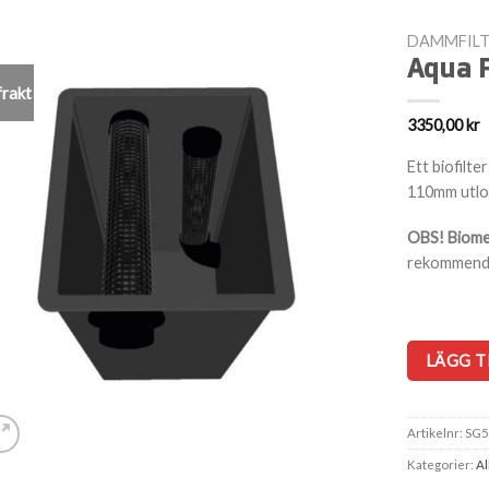
DAMMFILT
Aqua F
frakt
3350,00
kr
Ett biofilt
110mm utlo
OBS! Biomed
rekommend
LÄGG T
Artikelnr:
SG5
Kategorier:
Al