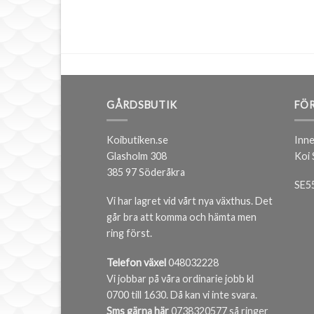
GÅRDSBUTIK
FÖR
Koibutiken.se
Inne
Glasholm 308
Koi
385 97 Söderåkra
SE5
Vi har lagret vid vårt nya växthus. Det
går bra att komma och hämta men
ring först.
Telefon växel
048032228
Vi jobbar på våra ordinarie jobb kl
0700 till 1630. Då kan vi inte svara.
Sms gärna här
0738320577 så ringer