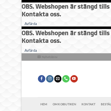
OBS. Webshopen är stängd tills 
Kontakta oss.
Avfärda
OBS. Webshopen är stängd tills 
Kontakta oss.
Skip
Avfärda
to
Nyhetsbrev
content
HEM
OM KOIBUTIKEN
KONTAKT
BESTÄ