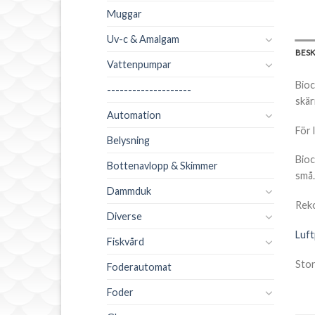
Muggar
Uv-c & Amalgam
BES
Vattenpumpar
Bioc
--------------------
skär
Automation
För 
Belysning
Bioc
Bottenavlopp & Skimmer
små.
Dammduk
Reko
Diverse
Luf
Fiskvård
Storl
Foderautomat
Foder