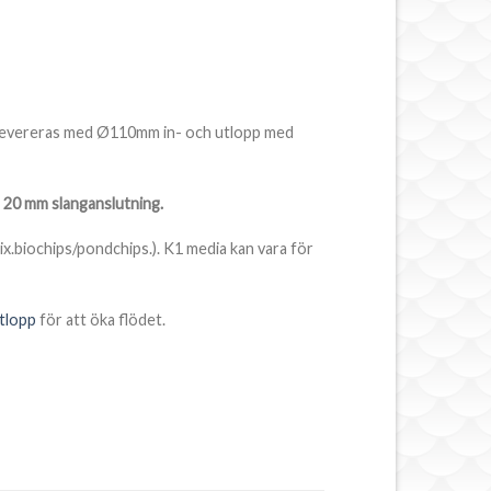
k. Levereras med Ø110mm in- och utlopp med
n
20 mm slanganslutning.
lix.biochips/pondchips.). K1 media kan vara för
tlopp
för att öka flödet.