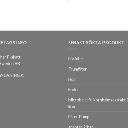
ETAGS INFO
SENAST SÖKTA PRODUKT
har F-skatt
Förfilter
 Sweden AB
Trumfilter
59196944801
Hq2
Foder
Microbe-Lift Kornhalmsextrakt 
liter
Filter Pump
adapter 2"bsp