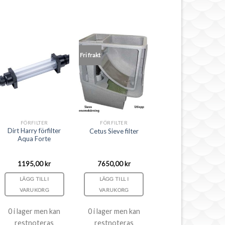
Fri frakt
FÖRFILTER
FÖRFILTER
Dirt Harry förfilter
Cetus Sieve filter
Aqua Forte
1195,00
kr
7650,00
kr
LÄGG TILL I
LÄGG TILL I
VARUKORG
VARUKORG
0 i lager men kan
0 i lager men kan
restnoteras
restnoteras