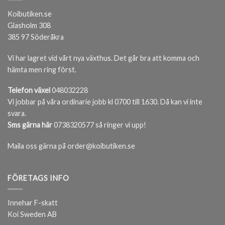
Koibutiken.se
Glasholm 308
385 97 Söderåkra
Vi har lagret vid vårt nya växthus. Det går bra att komma och
hämta men ring först.
Telefon växel
048032228
Vi jobbar på våra ordinarie jobb kl 0700 till 1630. Då kan vi inte
svara.
Sms gärna här
0738320577 så ringer vi upp!
Maila oss gärna på order@koibutiken.se
FÖRETAGS INFO
Innehar F-skatt
Koi Sweden AB