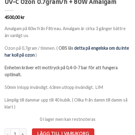
UV-C Ozon 0.7gram/h + 80W Amalgam
4500,00
kr
Amalgam på 80w från Filtreau. Amalgam är cirka 3 gånger bättre
än vanligt uv.
Ozon på 0,7gram / timmen. (
OBS läs
detta på engelska om du inte
har koll på ozon
)
Enheten kräver ett mottryck på 0,4-0-7 bar för att fungera
optimalt.
50mm Inlopp invändigt. 63mm utlopp invändigt. LIM
Lämplig till dammar upp till 40 kubik. ( Olika från damm till damm så
klart )
0 i lager men kan restnoteras
UV-C Ozon 0.7gram/h + 80W Amalgam mängd
LÄGG TILL I VARUKORG