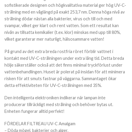
sofistikerade designen och högkvalitativa material ger hög UV-C-
strålning med en våglängd på exakt 253,7 nm. Denna höga nivå av
strålning dödar nästan alla bakterier, virus och till och med
svampar, vilket ger klart och rent vatten. Som ett resultat kan
nivån av tillsatta kemikalier (t.ex. klor) minskas med upp till 80%,
vilket garanterar mer naturligt, hälsosammare vatten!
På grund av det extra breda rostfria röret förblir vattnet i
kontakt med UV-C-strålningen under extra lång tid. Detta breda
hölje säkerställer också att det finns minimal tryckförlust under
vattenbehandlingen. Huset är polerat på insidan för att minimera
risken för att smuts fastnar på väggarna. Sammantaget ökar
detta effektiviteten för UV-C-strålningen med 35%.
Den intelligenta elektroniken indikerar när lampan inte
producerar tillräckligt med strålning och behöver bytas ut.
Enheten fungerar alltid perfekt!
FÖRDELAR FILTREAU UV-C Amalgam
– Döda mögel, bakterier och alger.