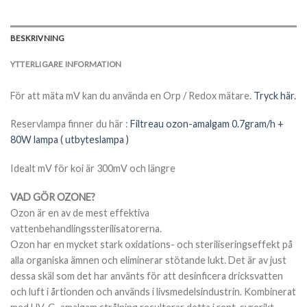
BESKRIVNING
YTTERLIGARE INFORMATION
För att mäta mV kan du använda en Orp / Redox mätare.
Tryck här.
Reservlampa finner du här :
Filtreau ozon-amalgam 0.7gram/h +
80W lampa ( utbyteslampa )
Idealt mV för koi är 300mV och längre
VAD GÖR OZONE?
Ozon är en av de mest effektiva
vattenbehandlingssterilisatorerna.
Ozon har en mycket stark oxidations- och steriliseringseffekt på
alla organiska ämnen och eliminerar stötande lukt. Det är av just
dessa skäl som det har använts för att desinficera dricksvatten
och luft i årtionden och används i livsmedelsindustrin. Kombinerat