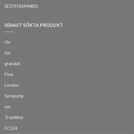
SE559196944801
SENAST SÖKTA PRODUKT
rör
Inv
granulat
Flexi
London
Syrepump
uvc
Trumfilter
FC124