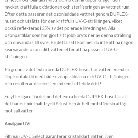
mycket kraftfulla oxidationen och steriliseringen av vattnet rum.
Efter detta passerar det ozonladdade vattnet genom DUPLEX-
huset och utsätts för den kraftfulla UV-C-strålningen, vilket
också reflekteras i 35% av det polerade inredningen. Alla
ozonpartiklar som har gjort sitt jobb bryts ner av denna strålning
och omvandlas till syre. På detta sätt kommer du inte att ha någon
kvarvarande ozon i ditt vatten efter att ha passerat UV-C-
strålningen.
På grund av det extra breda DUPLEX-huset har vatten en extra
lång kontakttid med både ozonpartiklarna och UV-C-strålningen
och resulterar därmed i en extremt effektiv drift!
En ytterligare fördel med det extra breda DUPLEX-huset är att
det har ett minimalt tryckförlust och är helt motståndskraftigt
mot saltvatten.
Amalgam UV:
Filtreau UV-C Select garanterar kristallklart vatten. Den