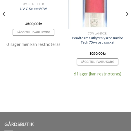
UV-C ENHETER
UV-C Select 80W
4500,00
kr
LÄGG TILL I VARUKORG
75W LAMPOR
Pondteams utbyteslysrör Jumbo
Tech 75w rosa sockel
0 i lager men kan restnoteras
1050,00
kr
LÄGG TILL I VARUKORG
6 i lager (kan restnoteras)
GÅRDSBUTIK