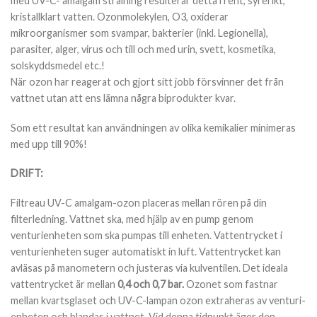
med UV-C- amalgam strålning resulterar detta i rent, syrerikt,
kristallklart vatten. Ozonmolekylen, O3, oxiderar
mikroorganismer som svampar, bakterier (inkl. Legionella),
parasiter, alger, virus och till och med urin, svett, kosmetika,
solskyddsmedel etc.!
När ozon har reagerat och gjort sitt jobb försvinner det från
vattnet utan att ens lämna några biprodukter kvar.
Som ett resultat kan användningen av olika kemikalier minimeras
med upp till 90%!
DRIFT:
Filtreau UV-C amalgam-ozon placeras mellan rören på din
filterledning. Vattnet ska, med hjälp av en pump genom
venturienheten som ska pumpas till enheten. Vattentrycket i
venturienheten suger automatiskt in luft. Vattentrycket kan
avläsas på manometern och justeras via kulventilen. Det ideala
vattentrycket är mellan
0,4 och 0,7 bar.
Ozonet som fastnar
mellan kvartsglaset och UV-C-lampan ozon extraheras av venturi-
enheten och blandas i vattnet. Vid denna tidpunkt äger den