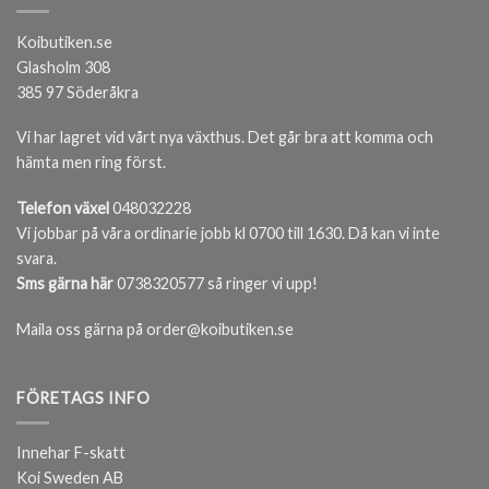
Koibutiken.se
Glasholm 308
385 97 Söderåkra
Vi har lagret vid vårt nya växthus. Det går bra att komma och
hämta men ring först.
Telefon växel
048032228
Vi jobbar på våra ordinarie jobb kl 0700 till 1630. Då kan vi inte
svara.
Sms gärna här
0738320577 så ringer vi upp!
Maila oss gärna på order@koibutiken.se
FÖRETAGS INFO
Innehar F-skatt
Koi Sweden AB