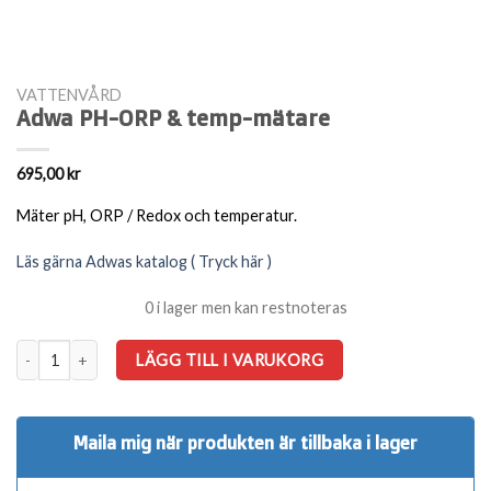
VATTENVÅRD
Adwa PH-ORP & temp-mätare
695,00
kr
Mäter pH, ORP / Redox och temperatur.
Läs gärna Adwas katalog ( Tryck här )
0 i lager men kan restnoteras
Adwa PH-ORP & temp-mätare mängd
LÄGG TILL I VARUKORG
Maila mig när produkten är tillbaka i lager