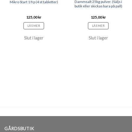
Dammsalt 25kg pulver. (Säljs i
Mikro Start 1 frp (4 st tabletter)
butik eller skickas bara på pall)
125,00
kr
125,00
kr
LÄS MER
LÄS MER
Slut i lager
Slut i lager
GÅRDSBUTIK