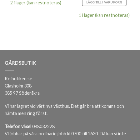
2 i lager (kan restnoteras)
LÄGG TILL I VARUKORG
1 i lager (kan restnoteras)
GÅRDSBUTIK
Koibutiken.se
Glasholm 308
385 97 Söderåkra
Vi har lagret vid vårt nya växthus. Det går bra att komma och
hämta men ring först.
Telefon växel
048032228
Vi jobbar på våra ordinarie jobb kl 0700 till 1630. Då kan vi inte