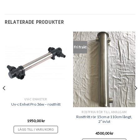
RELATERADE PRODUKTER
Fri frakt
UV-C ENHETER
Uv-c Enhet Pro 36w – rostfritt
ROSTFRIA RÖR TILL AMALGAM
Rostfritt rör 15cm ⌀ 110cm långt,
1950,00
kr
2″ in/ut
LÄGG TILL I VARUKORG
4500,00
kr