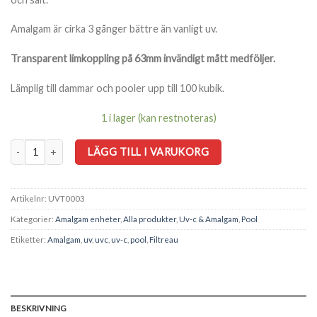
Amalgam är cirka 3 gånger bättre än vanligt uv.
Transparent limkoppling på 63mm invändigt mått medföljer.
Lämplig till dammar och pooler upp till 100 kubik.
1 i lager (kan restnoteras)
UV-C Select 120W Amalgam TITAN mängd
LÄGG TILL I VARUKORG
Artikelnr:
UVT0003
Kategorier:
Amalgam enheter
,
Alla produkter
,
Uv-c & Amalgam
,
Pool
Etiketter:
Amalgam
,
uv
,
uvc
,
uv-c
,
pool
,
Filtreau
BESKRIVNING