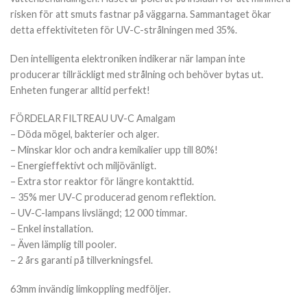
risken för att smuts fastnar på väggarna. Sammantaget ökar
detta effektiviteten för UV-C-strålningen med 35%.
Den intelligenta elektroniken indikerar när lampan inte
producerar tillräckligt med strålning och behöver bytas ut.
Enheten fungerar alltid perfekt!
FÖRDELAR FILTREAU UV-C Amalgam
– Döda mögel, bakterier och alger.
– Minskar klor och andra kemikalier upp till 80%!
– Energieffektivt och miljövänligt.
– Extra stor reaktor för längre kontakttid.
– 35% mer UV-C producerad genom reflektion.
– UV-C-lampans livslängd; 12 000 timmar.
– Enkel installation.
– Även lämplig till pooler.
– 2 års garanti på tillverkningsfel.
63mm invändig limkoppling medföljer.