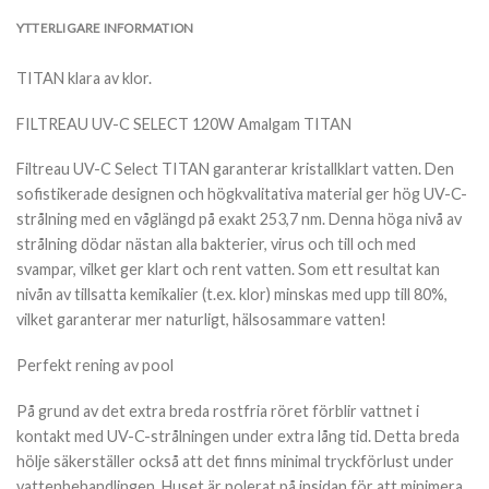
YTTERLIGARE INFORMATION
TITAN klara av klor.
FILTREAU UV-C SELECT 120W Amalgam TITAN
Filtreau UV-C Select TITAN garanterar kristallklart vatten. Den
sofistikerade designen och högkvalitativa material ger hög UV-C-
strålning med en våglängd på exakt 253,7 nm. Denna höga nivå av
strålning dödar nästan alla bakterier, virus och till och med
svampar, vilket ger klart och rent vatten. Som ett resultat kan
nivån av tillsatta kemikalier (t.ex. klor) minskas med upp till 80%,
vilket garanterar mer naturligt, hälsosammare vatten!
Perfekt rening av pool
På grund av det extra breda rostfria röret förblir vattnet i
kontakt med UV-C-strålningen under extra lång tid. Detta breda
hölje säkerställer också att det finns minimal tryckförlust under
vattenbehandlingen. Huset är polerat på insidan för att minimera