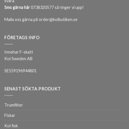
svara.
Sms gärna här
0738320577 så ringer vi upp!
Maila oss gärna på order@koibutiken.se
FÖRETAGS INFO
Innehar F-skatt
Koi Sweden AB
SE559196944801
SENAST SÖKTA PRODUKT
Trumfilter
Fiskar
Koi fisk