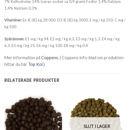
7%
Kolhydrater 14% (varav socker ca 0,9 gram) Fosfor 1,4% Kalcium
1,4%
Natrium 0,3%
Vitaminer:
En IE (IE) kg 28 000. D3 IE (IE) kg 3000. E mg / kg 250. C mg /
kg 500
Spårämnen:
E1 mg / kg 94. E2 mg / kg 6,3, E3 mg / kg 1,3. E4 mg / kg
6.3. E5 mg / kg 25. E6 mg / kg 100. E8 mg / kg 0.4
Mer information på
Coppens.
( Coppens info-blad om produkten
hittar du här
Top Koi )
RELATERADE PRODUKTER
SLUT I LAGER