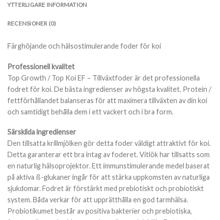
YTTERLIGARE INFORMATION
RECENSIONER (0)
Färghöjande och hälsostimulerande foder för koi
Professionell kvalitet
Top Growth / Top Koi EF – Tillväxtfoder är det professionella
fodret för koi. De bästa ingredienser av högsta kvalitet. Protein /
fettförhållandet balanseras för att maximera tillväxten av din koi
och samtidigt behålla dem i ett vackert och i bra form.
Särskilda ingredienser
Den tillsatta krillmjölken gör detta foder väldigt attraktivt för koi.
Detta garanterar ett bra intag av foderet. Vitlök har tillsatts som
en naturlig hälsoprojektor. Ett immunstimulerande medel baserat
på aktiva ß-glukaner ingår för att stärka uppkomsten av naturliga
sjukdomar. Fodret är förstärkt med prebiotiskt och probiotiskt
system. Båda verkar för att upprätthålla en god tarmhälsa.
Probiotikumet består av positiva bakterier och prebiotiska,