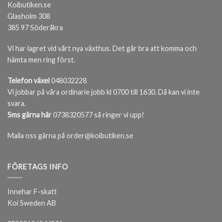
Koibutiken.se
Glasholm 308
385 97 Söderåkra
Vi har lagret vid vårt nya växthus. Det går bra att komma och
hämta men ring först.
Telefon växel
048032228
Vi jobbar på våra ordinarie jobb kl 0700 till 1630. Då kan vi inte
svara.
Sms gärna här
0738320577 så ringer vi upp!
Maila oss gärna på order@koibutiken.se
FÖRETAGS INFO
Innehar F-skatt
Koi Sweden AB