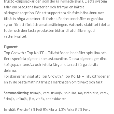
fructo-oligosackarider, som deras livsmedelskälla. Detta system
talar om patogena bakterier och främjar en bättre
näringsabsorption. För att supportera din fisks hälsa ännu mer
tillsätts höga vitaminer till fodret. Fodret innehåller organiska
syror för att förbättra matsmältningen. Vattnets stabilitet i detta
foder och den fasta produkten bidrar till att hålla en god
vattenkvalitet.
Pigment
Top Growth / Top Koi EF – Tillväxtfoder innehåller spirulina och
flera speciella pigment som astaxanthin. Dessa pigment ger dina
koi djupa, intensiva och livfulla färger, utan att färga de vita
delarna.
Forskning har visat att Top Growth / Top Koi EF – Tillväxtfoder är
en av de bästa matningarna på marknaden om tillväxt och färg.
Sammansättning:
fiskmjöl, vete, fiskmjöl, spirulina, majsstärkelse, vetex,
fiskolja, krillmjöl, jäst, vitlök, antioxidanter
I
nnehåll: P
rotein 49% Fett 8% Fibrer 1,3% Aska 8,7% Fukt