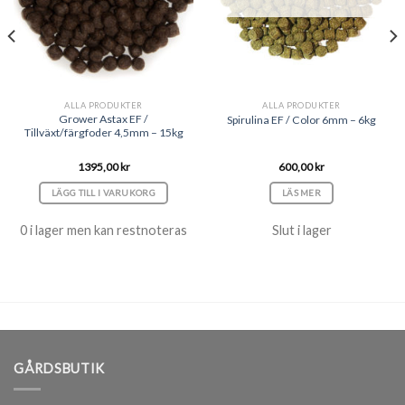
ALLA PRODUKTER
ALLA PRODUKTER
Grower Astax EF /
Spirulina EF / Color 6mm – 6kg
Tillväxt/färgfoder 4,5mm – 15kg
1395,00
kr
600,00
kr
LÄGG TILL I VARUKORG
LÄS MER
0 i lager men kan restnoteras
Slut i lager
GÅRDSBUTIK