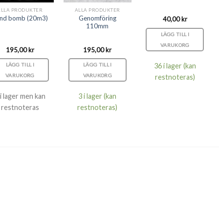
ALLA PRODUKTER
ALLA PRODUKTER
Genomföring
nd bomb (20m3)
40,00
kr
110mm
LÄGG TILL I
VARUKORG
195,00
kr
195,00
kr
36 i lager (kan
LÄGG TILL I
LÄGG TILL I
VARUKORG
VARUKORG
restnoteras)
 i lager men kan
3 i lager (kan
restnoteras
restnoteras)