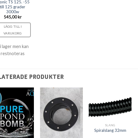
onic TS 125. -55
till 125 grader
3000w
545,00
kr
LÄGG TILL I
VARUKORG
 i lager men kan
restnoteras
LATERADE PRODUKTER
SLANG
Spiralslang 32mm