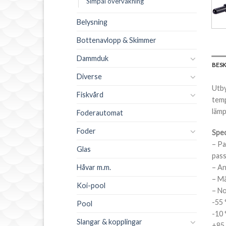
Simpal övervakning
Belysning
Bottenavlopp & Skimmer
Dammduk
BES
Diverse
Utby
Fiskvård
temp
lämp
Foderautomat
Foder
Spec
– Pa
Glas
pass
– An
Håvar m.m.
– Mä
Koi-pool
– No
-55 
Pool
-10 
Slangar & kopplingar
+85 