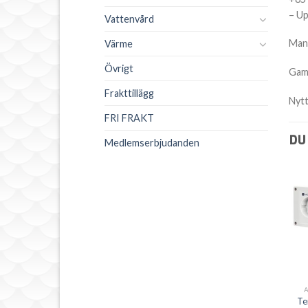
– Up
Vattenvård
Man
Värme
Övrigt
Gam
Frakttillägg
Nytt
FRI FRAKT
DU
Medlemserbjudanden
Te