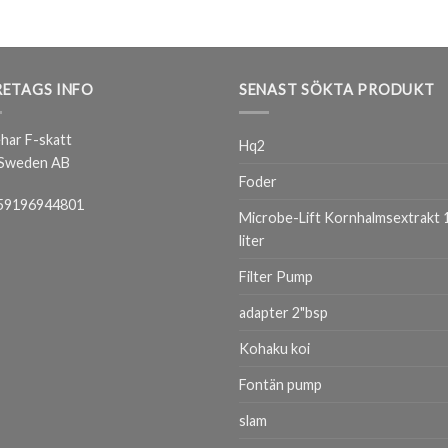
ETAGS INFO
SENAST SÖKTA PRODUKT
har F-skatt
Hq2
 Sweden AB
Foder
59196944801
Microbe-Lift Kornhalmsextrakt 
liter
Filter Pump
adapter 2"bsp
Kohaku koi
Fontän pump
slam