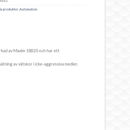
4442
la produkter
,
Automation
erkad av Maxim 18B20 och har ett
ätning av vätskor i icke-aggressiva medier.