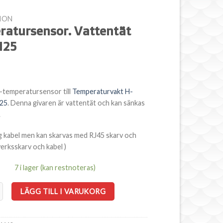
ION
atursensor. Vattentät
 125
-temperatursensor till
Temperaturvakt H-
125
. Denna givaren är vattentät och kan sänkas
.
g kabel men kan skarvas med RJ45 skarv och
verksskarv och kabel )
7 i lager (kan restnoteras)
nsor. Vattentät till TS 125 mängd
LÄGG TILL I VARUKORG