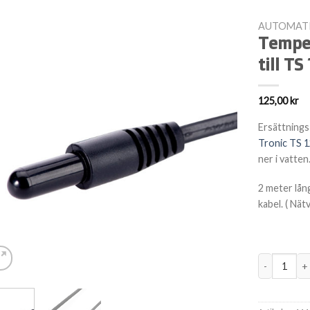
AUTOMAT
Temper
till TS
125,00
kr
Ersättnings
Tronic TS 
ner i vatten
2 meter lån
kabel. ( Nät
Temperaturse