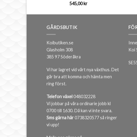
545,00
kr
GÅRDSBUTIK
FÖR
Koibutiken.se
Inne
Glasholm 308
Koi
385 97 Söderåkra
SE5
Vi har lagret vid vårt nya växthus. Det
går bra att komma och hämta men
ring först.
Telefon växel
048032228
Vi jobbar på våra ordinarie jobb kl
0700 till 1630. Då kan vi inte svara.
Sms gärna här
0738320577 så ringer
vi upp!