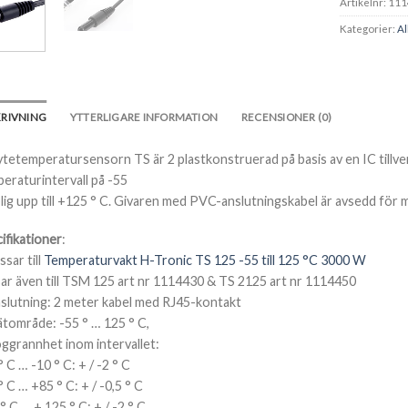
Artikelnr:
111
Kategorier:
Al
KRIVNING
YTTERLIGARE INFORMATION
RECENSIONER (0)
tetemperatursensorn TS är 2 plastkonstruerad på basis av en IC tillv
eraturintervall på -55
lig upp till +125 ° C. Givaren med PVC-anslutningskabel är avsedd för m
ifikationer
:
ssar till
Temperaturvakt H-Tronic TS 125 -55 till 125 °C 3000 W
ar även till TSM 125 art nr 1114430 & TS 2125 art nr 1114450
slutning: 2 meter kabel med RJ45-kontakt
tområde: -55 ° … 125 ° C,
ggrannhet inom intervallet:
° C … -10 ° C: + / -2 ° C
° C … +85 ° C: + / -0,5 ° C
° C … + 125 ° C: + / -2 ° C