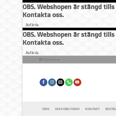
OBS. Webshopen är stängd tills 
Kontakta oss.
Avfärda
OBS. Webshopen är stängd tills 
Kontakta oss.
Skip
Avfärda
to
Nyhetsbrev
content
HEM
OM KOIBUTIKEN
KONTAKT
BESTÄ