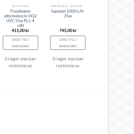
PL-L 4-PINS
FONTÄNER / LUFTARE / DEKORSET
Pondteams
Superjet 2000 L/H-
utbyteslysrör HQ2
35w
UVC 55w PL-L 4
stift
415,00
kr
745,00
kr
LÄGG TILL I
LÄGG TILL I
VARUKORG
VARUKORG
0 i lager men kan
0 i lager men kan
restnoteras
restnoteras