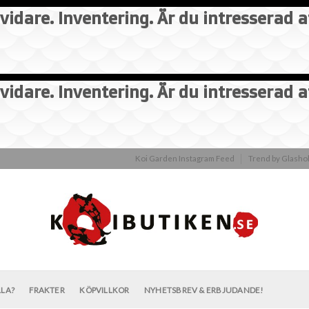
vidare. Inventering. Är du intresserad 
vidare. Inventering. Är du intresserad 
Koi Garden Instagram Feed
Trend by Glash
LLA?
FRAKTER
KÖPVILLKOR
NYHETSBREV & ERBJUDANDE!