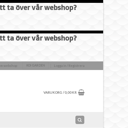
att ta över vår webshop?
att ta över vår webshop?
olm webshop
Logga in / Registrera
KOI GARDEN
VARUKORG /
0,00
KR