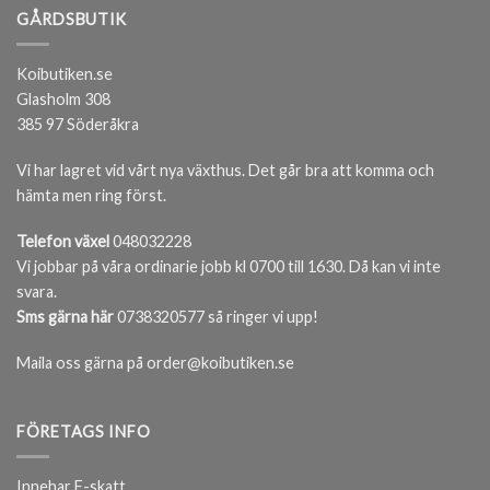
GÅRDSBUTIK
Koibutiken.se
Glasholm 308
385 97 Söderåkra
Vi har lagret vid vårt nya växthus. Det går bra att komma och
hämta men ring först.
Telefon växel
048032228
Vi jobbar på våra ordinarie jobb kl 0700 till 1630. Då kan vi inte
svara.
Sms gärna här
0738320577 så ringer vi upp!
Maila oss gärna på order@koibutiken.se
FÖRETAGS INFO
Innehar F-skatt