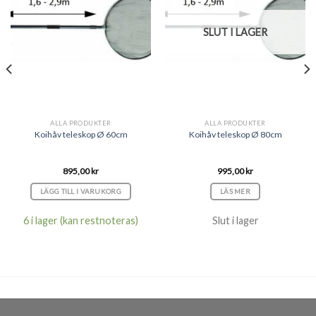
SLUT I LAGER
ALLA PRODUKTER
ALLA PRODUKTER
Koihåv teleskop Ø 60cm
Koihåv teleskop Ø 80cm
895,00
kr
995,00
kr
LÄGG TILL I VARUKORG
LÄS MER
6 i lager (kan restnoteras)
Slut i lager