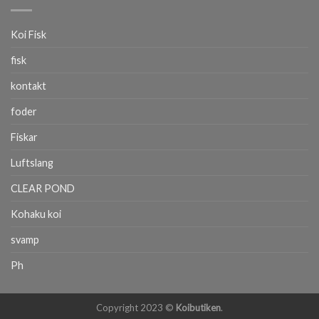
Koi Fisk
fisk
kontakt
foder
Fiskar
Luftslang
CLEAR POND
Kohaku koi
svamp
Ph
Copyright 2023 ©
Koibutiken
.