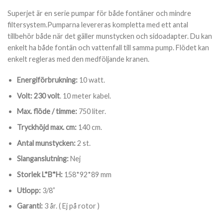
Superjet är en serie pumpar för både fontäner och mindre
filtersystem.Pumparna levereras kompletta med ett antal
tillbehör både när det gäller munstycken och sidoadapter. Du kan
enkelt ha både fontän och vattenfall till samma pump. Flödet kan
enkelt regleras med den medföljande kranen.
Energiförbrukning:
10 watt.
Volt: 230 volt
. 10 meter kabel.
Max. flöde / timme:
750 liter.
Tryckhöjd max. cm:
140 cm.
Antal munstycken:
2 st.
Slanganslutning:
Nej
Storlek L*B*H:
158*92*89 mm
Utlopp:
3/8”
Garanti:
3 år. ( Ej på rotor )