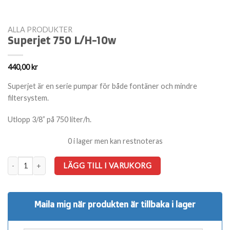
ALLA PRODUKTER
Superjet 750 L/H-10w
440,00
kr
Superjet är en serie pumpar för både fontäner och mindre
filtersystem.
Utlopp 3/8” på 750 liter/h.
0 i lager men kan restnoteras
Superjet 750 L/H-10w mängd
LÄGG TILL I VARUKORG
Maila mig när produkten är tillbaka i lager