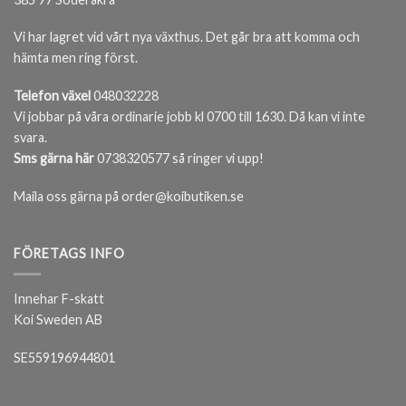
Vi har lagret vid vårt nya växthus. Det går bra att komma och
hämta men ring först.
Telefon växel
048032228
Vi jobbar på våra ordinarie jobb kl 0700 till 1630. Då kan vi inte
svara.
Sms gärna här
0738320577 så ringer vi upp!
Maila oss gärna på order@koibutiken.se
FÖRETAGS INFO
Innehar F-skatt
Koi Sweden AB
SE559196944801