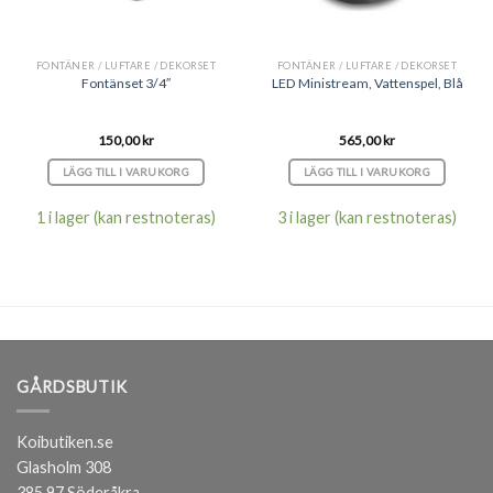
FONTÄNER / LUFTARE / DEKORSET
FONTÄNER / LUFTARE / DEKORSET
Fontänset 3/4″
LED Ministream, Vattenspel, Blå
150,00
kr
565,00
kr
LÄGG TILL I VARUKORG
LÄGG TILL I VARUKORG
1 i lager (kan restnoteras)
3 i lager (kan restnoteras)
GÅRDSBUTIK
Koibutiken.se
Glasholm 308
385 97 Söderåkra