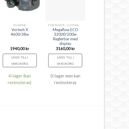
PUMPAR
FONTÄNER / LUFTARE / DEKORSET
Vortech X
Megaflow ECO
4600/38w
32000/200w
Reglerbar med
display
1940,00
kr
3160,00
kr
LÄGG TILL I
LÄGG TILL I
VARUKORG
VARUKORG
4 i lager (kan
0 i lager men kan
restnoteras)
restnoteras