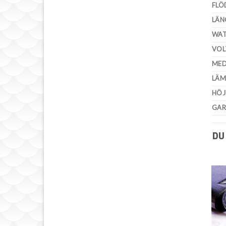
FLÖD
LÄN
WA
VOL
MED
LÄM
HÖJ
GAR
DU