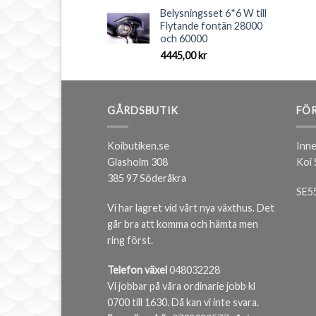
Belysningsset 6*6 W till
Flytande fontän 28000
och 60000
4445,00
kr
GÅRDSBUTIK
FÖR
Koibutiken.se
Inne
Glasholm 308
Koi
385 97 Söderåkra
SE5
Vi har lagret vid vårt nya växthus. Det
går bra att komma och hämta men
ring först.
Telefon växel
048032228
Vi jobbar på våra ordinarie jobb kl
0700 till 1630. Då kan vi inte svara.