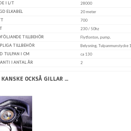
E I L/T
28000
GD ELKABEL
20 meter
TT
700
T
230 / 50hz
FÖLJANDE TILLBEHÖR
Flytfonton, pump.
PLIGA TILLBEHÖR
Belysning, Tulpanmunstycke 
D TULPAN I CM
ca 130
ANTI I ANTAL ÅR
2
 KANSKE OCKSÅ GILLAR …