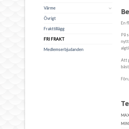
Värme
Be
Övrigt
En f
Frakttillägg
På s
FRI FRAKT
nytt
algti
Medlemserbjudanden
Att 
bäst
Föru
Te
MAX
MIN