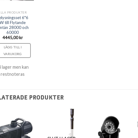
ALLA PRODUKTER
elysningsset 6*6
W till Flytande
ontän 28000 och
60000
4445,00
kr
LÄGG TILL I
VARUKORG
 i lager men kan
restnoteras
LATERADE PRODUKTER