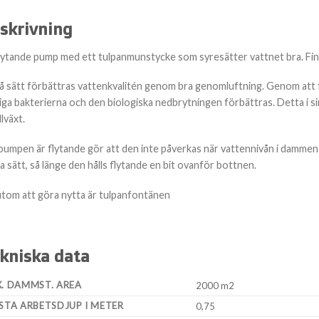
skrivning
lytande pump med ett tulpanmunstycke som syresätter vattnet bra. Finn
å sätt förbättras vattenkvalitén genom bra genomluftning. Genom att f
iga bakterierna och den biologiska nedbrytningen förbättras. Detta i sin
llväxt.
pumpen är flytande gör att den inte påverkas när vattennivån i dammen
a sätt, så länge den hålls flytande en bit ovanför bottnen.
tom att göra nytta är tulpanfontänen
kniska data
. DAMMST. AREA
2000 m2
STA ARBETSDJUP I METER
0,75