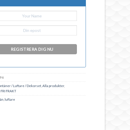
96
ntäner / Luftare / Dekorset
,
Alla produkter
,
,
FRI FRAKT
tän
,
luftare