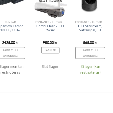
SLUT I LAGER
PUMPAR
FONTÄNER / LUFTARE / DEKORSET
FONTÄNER / LUFTARE / DEKORSET
uperflow Techno
Combi Clear 2500l
LED Ministream,
13000/110w
9w uv
Vattenspel, Blå
2425,00
kr
950,00
kr
565,00
kr
LÄGG TILL I
LÄS MER
LÄGG TILL I
VARUKORG
VARUKORG
 i lager men kan
Slut i lager
3 i lager (kan
restnoteras
restnoteras)