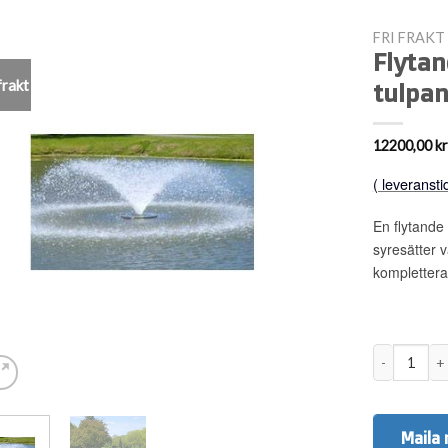
FRI FRAKT
Flyta
frakt
tulpa
12200,00
kr
( leveransti
En flytand
syresätter 
kompletter
Flytande fo
Maila 