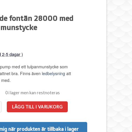
nde fontän 28000 med
nmunstycke
d 2-5 dagar )
e pump med ett tulpanmunstycke som
vattnet bra. Finns även
ledbelysning
att
a med.
0 i lager men kan restnoteras
ntän 28000 med tulpanmunstycke mängd
LÄGG TILL I VARUKORG
mig när produkten är tillbaka i lager