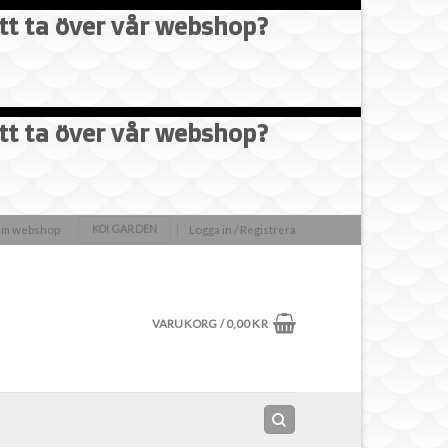
att ta över vår webshop?
att ta över vår webshop?
olm webshop
Logga in / Registrera
KOI GARDEN
VARUKORG /
0,00
KR