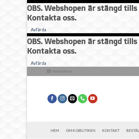
OBS. Webshopen är stängd tills 
Kontakta oss.
Avfärda
OBS. Webshopen är stängd tills 
Kontakta oss.
Skip
Avfärda
to
Nyhetsbrev
content
HEM
OM KOIBUTIKEN
KONTAKT
BESTÄ