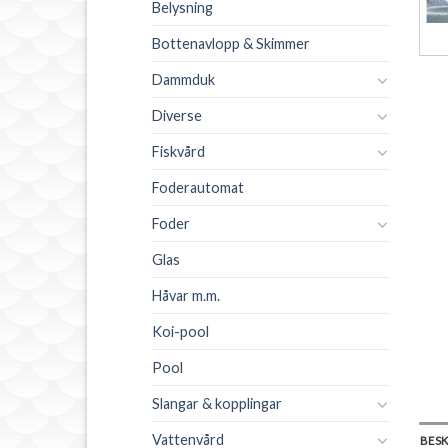
Belysning
Bottenavlopp & Skimmer
Dammduk
Diverse
Fiskvård
Foderautomat
Foder
Glas
Håvar m.m.
Koi-pool
Pool
Slangar & kopplingar
Vattenvård
BES