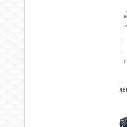
B
f
0
RE