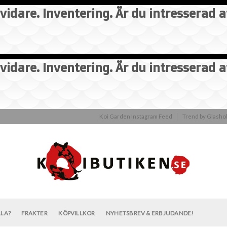
vidare. Inventering. Är du intresserad 
vidare. Inventering. Är du intresserad 
Koi Garden Instagram Feed
Trend by Glash
LLA?
FRAKTER
KÖPVILLKOR
NYHETSBREV & ERBJUDANDE!