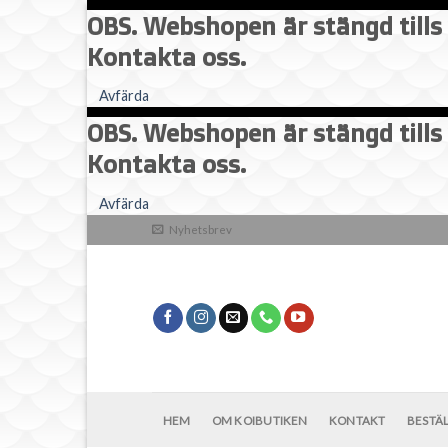
OBS. Webshopen är stängd tills 
Kontakta oss.
Avfärda
OBS. Webshopen är stängd tills 
Kontakta oss.
Skip
Avfärda
to
Nyhetsbrev
content
HEM
OM KOIBUTIKEN
KONTAKT
BESTÄ