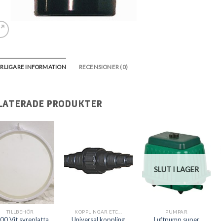
RLIGARE INFORMATION
RECENSIONER (0)
LATERADE PRODUKTER
SLUT I LAGER
TILLBEHÖR
KOPPLINGAR ETC...
PUMPAR
00 Vit syreplatta
Universal koppling
Luftpump super