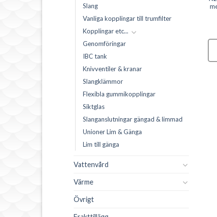
Slang
 liter, 2
13mm
me
ångar via
45,00
kr
Vanliga kopplingar till trumfilter
dapter
85,00
kr
45,00
kr
Kopplingar etc...
LÄGG TILL I
VARUKORG
Genomföringar
G TILL I
LÄGG TILL I
IBC tank
RUKORG
VARUKORG
0 i lager men kan
Knivventiler & kranar
restnoteras
lager (kan
0 i lager men kan
Slangklämmor
noteras)
restnoteras
Flexibla gummikopplingar
Siktglas
Slanganslutningar gängad & limmad
Unioner Lim & Gänga
Lim till gänga
Vattenvård
Värme
Övrigt
Frakttillägg