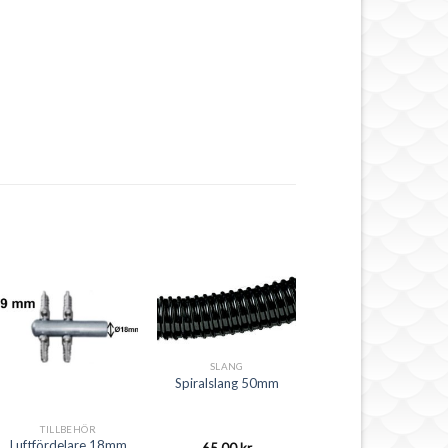
SLANG
Spiralslang 50mm
TILLBEHÖR
Luftfördelare 18mm
65,00
kr