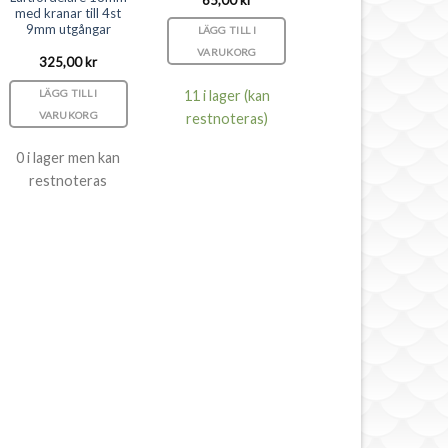
med kranar till 4st
9mm utgångar
LÄGG TILL I
VARUKORG
325,00
kr
11 i lager (kan
LÄGG TILL I
VARUKORG
restnoteras)
0 i lager men kan
restnoteras