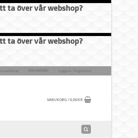
att ta över vår webshop?
att ta över vår webshop?
olm webshop
Logga in / Registrera
KOI GARDEN
VARUKORG /
0,00
KR