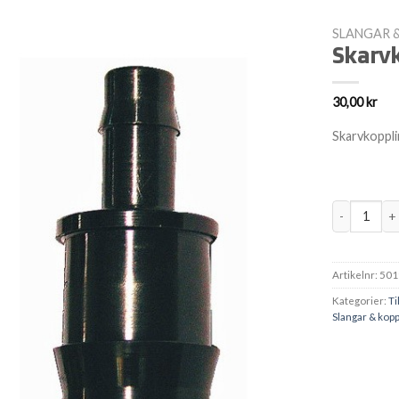
SLANGAR 
Skarv
30,00
kr
Skarvkoppl
Skarvkoppl
Artikelnr:
501
Kategorier:
Ti
Slangar & kopp