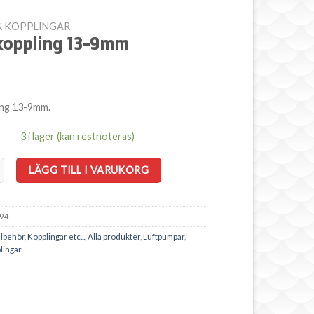
& KOPPLINGAR
koppling 13-9mm
ing 13-9mm.
3 i lager (kan restnoteras)
ing 13-9mm mängd
LÄGG TILL I VARUKORG
94
llbehör
,
Kopplingar etc...
,
Alla produkter
,
Luftpumpar
,
lingar