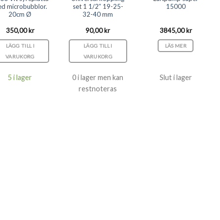
d microbubblor.
set 1 1/2″ 19-25-
15000
20cm Ø
32-40 mm
350,00
kr
90,00
kr
3845,00
kr
LÄGG TILL I
LÄGG TILL I
LÄS MER
VARUKORG
VARUKORG
5 i lager
0 i lager men kan
Slut i lager
restnoteras