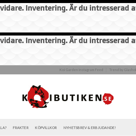
vidare. Inventering. Är du intresserad 
vidare. Inventering. Är du intresserad 
Koi Garden Instagram Feed
Trend by Glash
LLA?
FRAKTER
KÖPVILLKOR
NYHETSBREV & ERBJUDANDE!