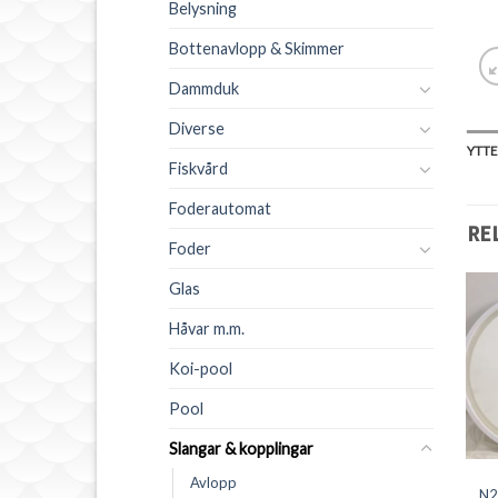
Belysning
Bottenavlopp & Skimmer
Dammduk
Diverse
YTTE
Fiskvård
Foderautomat
RE
Foder
Glas
Håvar m.m.
Koi-pool
Pool
MEMBRAN
Slangar & kopplingar
Membran luftpump
UMPAR
TILLBEHÖR
3000
Avlopp
ump Super
Skarvkoppling 25-
N2