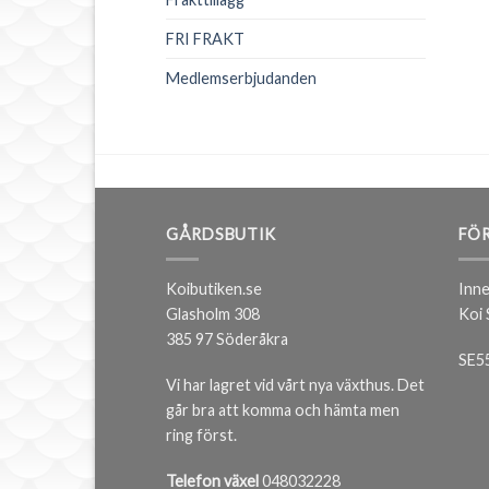
FRI FRAKT
Medlemserbjudanden
GÅRDSBUTIK
FÖR
Koibutiken.se
Inne
Glasholm 308
Koi
385 97 Söderåkra
SE5
Vi har lagret vid vårt nya växthus. Det
går bra att komma och hämta men
ring först.
Telefon växel
048032228