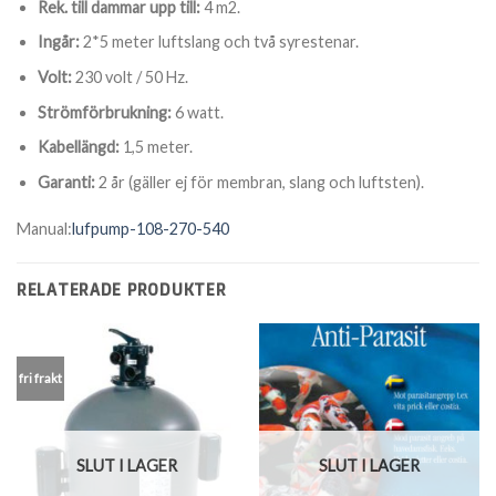
Rek. till dammar upp till:
4 m2.
Ingår:
2*5 meter luftslang och två syrestenar.
Volt:
230 volt / 50 Hz.
Strömförbrukning:
6 watt.
Kabellängd:
1,5 meter.
Garanti:
2 år (gäller ej för membran, slang och luftsten).
Manual:
lufpump-108-270-540
RELATERADE PRODUKTER
fri frakt
SLUT I LAGER
SLUT I LAGER