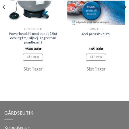
TRYCKFILTER
PARASITER
Powerbead 20 med beads ( Slut
Anti-parasit 250ml
och utgått, Säljs ej längre från
pondteam )
9500,00
kr
145,00
kr
LÄS MER
LÄS MER
Slut i lager
Slut i lager
GÅRDSBUTIK
Koibutiken.se