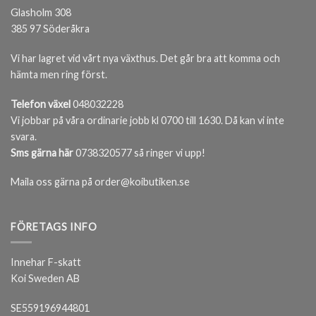
Glasholm 308
385 97 Söderåkra
Vi har lagret vid vårt nya växthus. Det går bra att komma och
hämta men ring först.
Telefon växel
048032228
Vi jobbar på våra ordinarie jobb kl 0700 till 1630. Då kan vi inte
svara.
Sms gärna här
0738320577 så ringer vi upp!
Maila oss gärna på order@koibutiken.se
FÖRETAGS INFO
Innehar F-skatt
Koi Sweden AB
SE559196944801