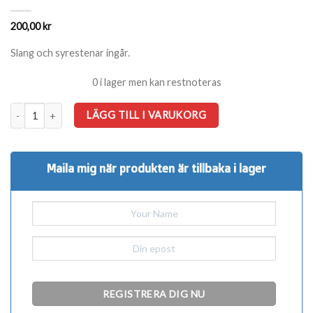
200,00
kr
Slang och syrestenar ingår.
0 i lager men kan restnoteras
Luftpump 270 liter med två utgångar mängd
LÄGG TILL I VARUKORG
Maila mig när produkten är tillbaka i lager