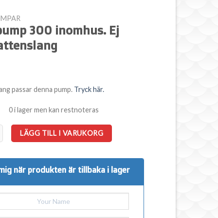
UMPAR
pump 300 inomhus. Ej
attenslang
ang passar denna pump.
Tryck här.
0 i lager men kan restnoteras
00 inomhus. Ej med vattenslang mängd
LÄGG TILL I VARUKORG
mig när produkten är tillbaka i lager