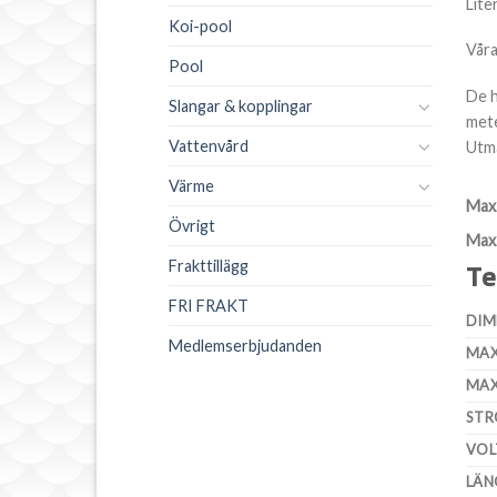
Lite
Koi-pool
Våra
Pool
De h
Slangar & kopplingar
mete
Vattenvård
Utmä
Värme
Max.
Övrigt
Max.
Frakttillägg
Te
FRI FRAKT
DIM
Medlemserbjudanden
MAX
MAX
STR
VOL
LÄN