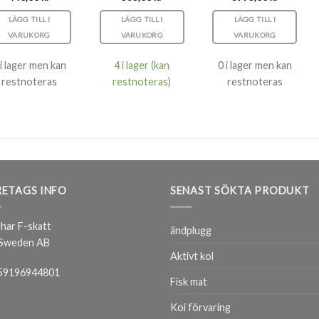
LÄGG TILL I
LÄGG TILL I
LÄGG TILL I
VARUKORG
VARUKORG
VARUKORG
 i lager men kan
4 i lager (kan
0 i lager men kan
restnoteras
restnoteras)
restnoteras
ETAGS INFO
SENAST SÖKTA PRODUKT
har F-skatt
ändplugg
 Sweden AB
Aktivt kol
59196944801
Fisk mat
Koi förvaring