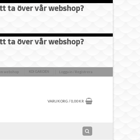
att ta över vår webshop?
att ta över vår webshop?
olm webshop
Logga in / Registrera
KOI GARDEN
VARUKORG /
0,00
KR