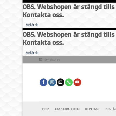
OBS. Webshopen är stängd tills 
Kontakta oss.
Avfärda
OBS. Webshopen är stängd tills 
Kontakta oss.
Skip
Avfärda
to
Nyhetsbrev
content
HEM
OM KOIBUTIKEN
KONTAKT
BESTÄ