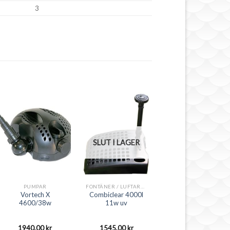
3
SLUT I LAGER
PUMPAR
FONTÄNER / LUFTARE / DEKORSET
Vortech X
Combiclear 4000l
4600/38w
11w uv
1940,00
kr
1545,00
kr