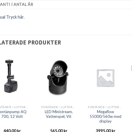
ANTI I ANTAL ÅR
al Tryck här.
LATERADE PRODUKTER
FONTÄNER / LUFTARE / DEKORSET
FONTÄNER / LUFTARE / DEKORSET
FONTÄNER / LUFTARE / DEKORSET
ontänpump AQ
LED Ministream,
Megaflow
700, 12 Volt
Vattenspel, Vit
55000/560w med
display
440,00
kr
565,00
kr
3995,00
kr