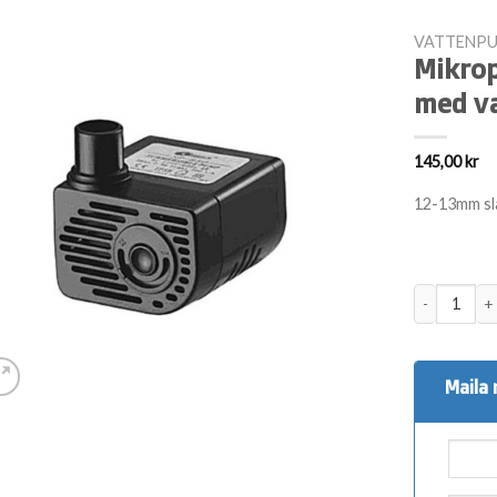
VATTENP
Mikro
med v
145,00
kr
12-13mm sl
Mikropump 3
Maila 