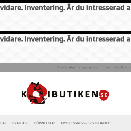
vidare. Inventering. Är du intresserad 
vidare. Inventering. Är du intresserad 
Koi Garden Instagram Feed
Trend by Glash
LLA?
FRAKTER
KÖPVILLKOR
NYHETSBREV & ERBJUDANDE!