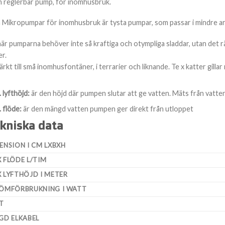
n reglerbar pump, för inomhusbruk.
 Mikropumpar för inomhusbruk är tysta pumpar, som passar i mindre arr
är pumparna behöver inte så kraftiga och otympliga sladdar, utan det r
r.
rkt till små inomhusfontäner, i terrarier och liknande. Te x katter gilla
 lyfthöjd:
är den höjd där pumpen slutar att ge vatten. Mäts från vatten
 flöde:
är den mängd vatten pumpen ger direkt från utloppet
kniska data
ENSION I CM LXBXH
 FLÖDE L/TIM
 LYFTHÖJD I METER
ÖMFÖRBRUKNING I WATT
T
GD ELKABEL