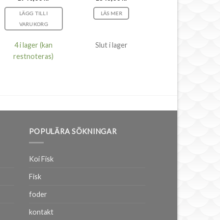
LÄGG TILL I
LÄS MER
VARUKORG
4 i lager (kan
Slut i lager
restnoteras)
POPULÄRA SÖKNINGAR
Koi Fisk
Fisk
foder
kontakt