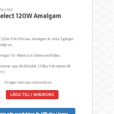
MALGAM
Select 120W Amalgam
120w från Filtreau. Amalgam är cirka 3 gånger
nligt uv.
ningar för 40mm och 50mm medföljer.
dammar upp till 60 kubik. ( Olika från damm till
t )
0 i lager men kan restnoteras
t 120W Amalgam mängd
LÄGG TILL I VARUKORG
mig när produkten är tillbaka i lager