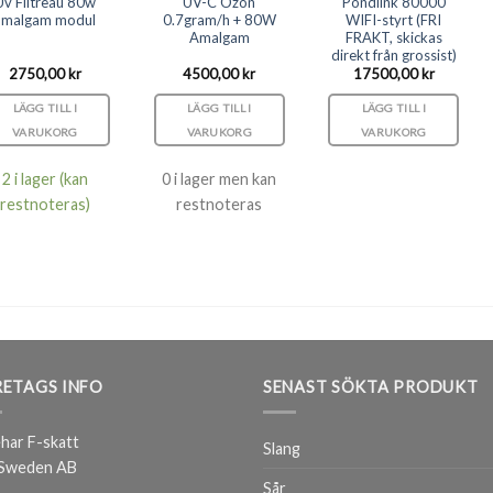
Uv Filtreau 80w
UV-C Ozon
Pondlink 80000
amalgam modul
0.7gram/h + 80W
WIFI-styrt (FRI
Amalgam
FRAKT, skickas
direkt från grossist)
2750,00
kr
4500,00
kr
17500,00
kr
LÄGG TILL I
LÄGG TILL I
LÄGG TILL I
VARUKORG
VARUKORG
VARUKORG
2 i lager (kan
0 i lager men kan
restnoteras)
restnoteras
ETAGS INFO
SENAST SÖKTA PRODUKT
har F-skatt
Slang
 Sweden AB
Sår