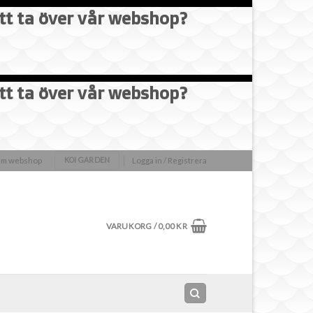
att ta över vår webshop?
att ta över vår webshop?
olm webshop
Logga in / Registrera
KOI GARDEN
VARUKORG /
0,00
KR