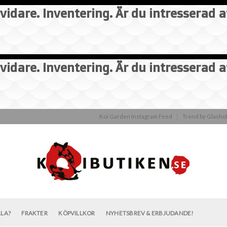
vidare. Inventering. Är du intresserad 
vidare. Inventering. Är du intresserad 
Koi Garden Instagram Feed
Trend by Glash
LLA?
FRAKTER
KÖPVILLKOR
NYHETSBREV & ERBJUDANDE!