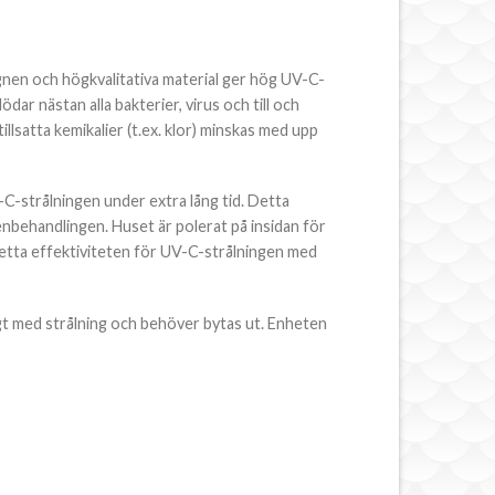
ignen och högkvalitativa material ger hög UV-C-
ar nästan alla bakterier, virus och till och
illsatta kemikalier (t.ex. klor) minskas med upp
-C-strålningen under extra lång tid. Detta
enbehandlingen. Huset är polerat på insidan för
etta effektiviteten för UV-C-strålningen med
ligt med strålning och behöver bytas ut. Enheten