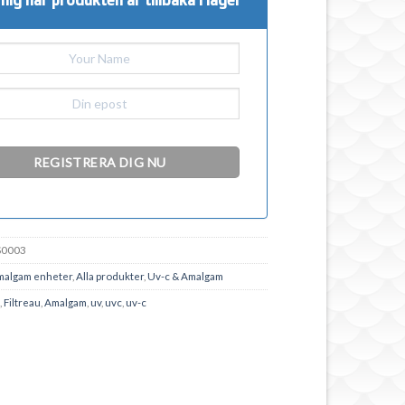
0003
malgam enheter
,
Alla produkter
,
Uv-c & Amalgam
,
Filtreau
,
Amalgam
,
uv
,
uvc
,
uv-c