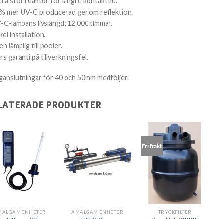
tra stor reaktor för längre kontakttid.
% mer UV-C producerad genom reflektion.
-C-lampans livslängd; 12 000 timmar.
kel installation.
en lämplig till pooler.
års garanti på tillverkningsfel.
ganslutningar för 40 och 50mm medföljer.
LATERADE PRODUKTER
Fri frakt
MALGAM ENHETER
AMALGAM ENHETER
TRYCKFILTER