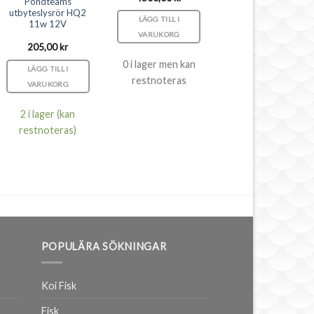
Pondteams
utbyteslysrör HQ2
LÄGG TILL I
11w 12V
VARUKORG
205,00
kr
0 i lager men kan
LÄGG TILL I
restnoteras
VARUKORG
2 i lager (kan
restnoteras)
POPULÄRA SÖKNINGAR
Koi Fisk
Fisk