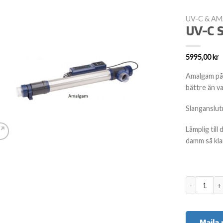
UV-C & A
UV-C 
5995,00
kr
Amalgam på 
bättre än va
Slanganslut
Lämplig till 
damm så klar
UV-C Selec
Maila 