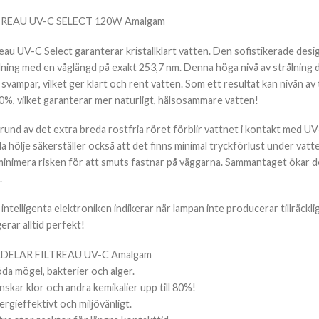
TREAU UV-C SELECT 120W Amalgam
reau UV-C Select garanterar kristallklart vatten. Den sofistikerade des
lning med en våglängd på exakt 253,7 nm. Denna höga nivå av strålning död
svampar, vilket ger klart och rent vatten. Som ett resultat kan nivån av t
 80%, vilket garanterar mer naturligt, hälsosammare vatten!
rund av det extra breda rostfria röret förblir vattnet i kontakt med UV
a hölje säkerställer också att det finns minimal tryckförlust under vatt
minimera risken för att smuts fastnar på väggarna. Sammantaget ökar d
.
intelligenta elektroniken indikerar när lampan inte producerar tillräck
erar alltid perfekt!
DELAR FILTREAU UV-C Amalgam
da mögel, bakterier och alger.
nskar klor och andra kemikalier upp till 80%!
ergieffektivt och miljövänligt.