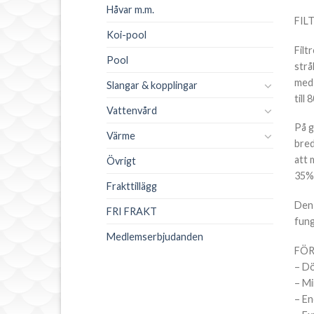
Håvar m.m.
FIL
Koi-pool
Filt
Pool
strå
med 
Slangar & kopplingar
till
Vattenvård
På g
Värme
bred
att 
Övrigt
35%
Frakttillägg
Den 
FRI FRAKT
fung
Medlemserbjudanden
FÖR
– Dö
– Mi
– En