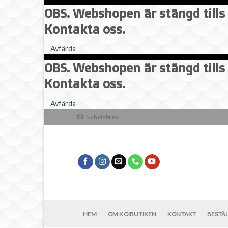
OBS. Webshopen är stängd tills 
Kontakta oss.
Avfärda
OBS. Webshopen är stängd tills 
Kontakta oss.
Skip
Avfärda
to
Nyhetsbrev
content
HEM
OM KOIBUTIKEN
KONTAKT
BESTÄ