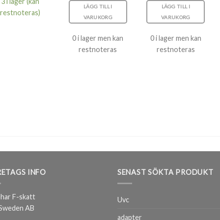
3 i lager (kan
LÄGG TILL I
LÄGG TILL I
restnoteras)
VARUKORG
VARUKORG
0 i lager men kan
0 i lager men kan
restnoteras
restnoteras
ETAGS INFO
SENAST SÖKTA PRODUKT
har F-skatt
Uvc
 Sweden AB
adapter