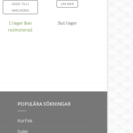
LÄGG TILL I
LÄS MER
VARUKORG
1 i lager (kan
Slut i lager
restnoteras)
POPULÄRA SÖKNINGAR
Koi Fisk
foder