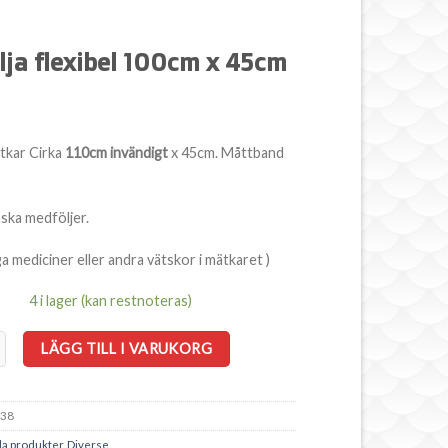
ja flexibel 100cm x 45cm
ätkar Cirka
110cm invändigt
x 45cm. Måttband
äska medföljer.
a mediciner eller andra vätskor i mätkaret )
4 i lager (kan restnoteras)
exibel 100cm x 45cm mängd
LÄGG TILL I VARUKORG
38
la produkter
,
Diverse