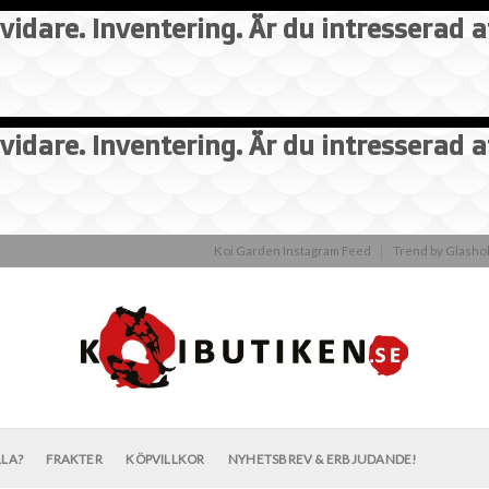
vidare. Inventering. Är du intresserad 
vidare. Inventering. Är du intresserad 
Koi Garden Instagram Feed
Trend by Glash
LLA?
FRAKTER
KÖPVILLKOR
NYHETSBREV & ERBJUDANDE!