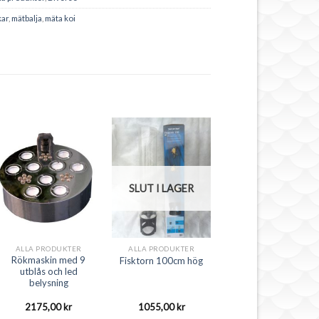
kar
,
mätbalja
,
mäta koi
SLUT I LAGER
ALLA PRODUKTER
ALLA PRODUKTER
Rökmaskin med 9
Fisktorn 100cm hög
utblås och led
belysning
2175,00
kr
1055,00
kr