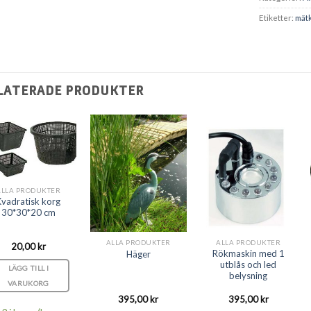
Etiketter:
mät
LATERADE PRODUKTER
ALLA PRODUKTER
Kvadratisk korg
30*30*20 cm
ALLA PRODUKTER
ALLA PRODUKTER
20,00
kr
Rökmaskin med 1
Häger
utblås och led
LÄGG TILL I
belysning
VARUKORG
395,00
kr
395,00
kr