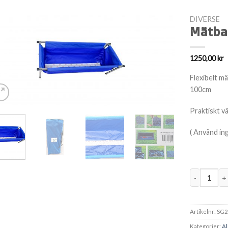
DIVERSE
Mätbal
1250,00
kr
Flexibelt m
100cm
Praktiskt v
( Använd ing
Mätbalja fl
Artikelnr:
SG2
Kategorier:
Al