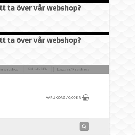
att ta över vår webshop?
att ta över vår webshop?
olm webshop
Logga in / Registrera
KOI GARDEN
VARUKORG /
0,00
KR