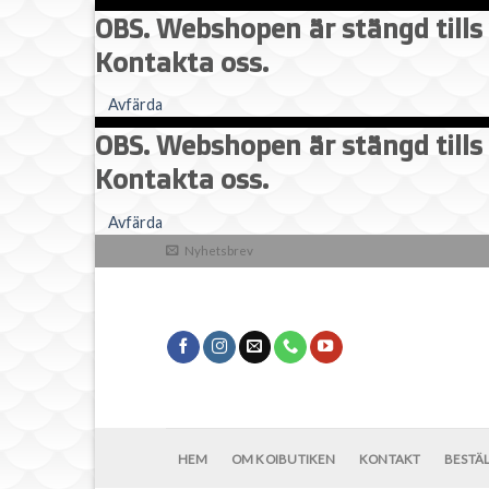
OBS. Webshopen är stängd tills 
Kontakta oss.
Avfärda
OBS. Webshopen är stängd tills 
Kontakta oss.
Skip
Avfärda
to
Nyhetsbrev
content
HEM
OM KOIBUTIKEN
KONTAKT
BESTÄ