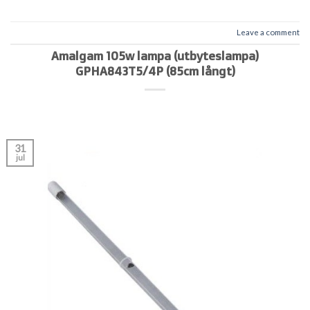
Leave a comment
Amalgam 105w lampa (utbyteslampa)
GPHA843T5/4P (85cm långt)
31
jul