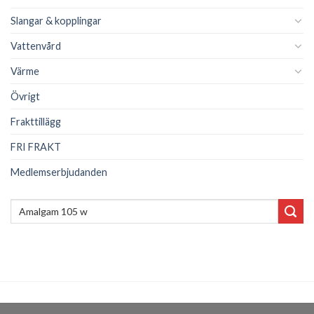
Slangar & kopplingar
Vattenvård
Värme
Övrigt
Frakttillägg
FRI FRAKT
Medlemserbjudanden
Sök
efter: