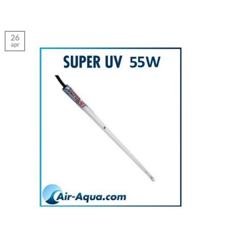
26
apr