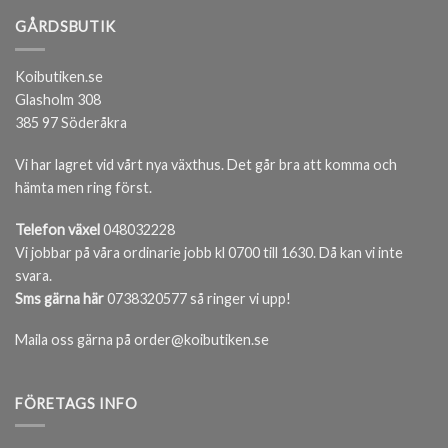
GÅRDSBUTIK
Koibutiken.se
Glasholm 308
385 97 Söderåkra
Vi har lagret vid vårt nya växthus. Det går bra att komma och
hämta men ring först.
Telefon växel
048032228
Vi jobbar på våra ordinarie jobb kl 0700 till 1630. Då kan vi inte
svara.
Sms gärna här
0738320577 så ringer vi upp!
Maila oss gärna på order@koibutiken.se
FÖRETAGS INFO