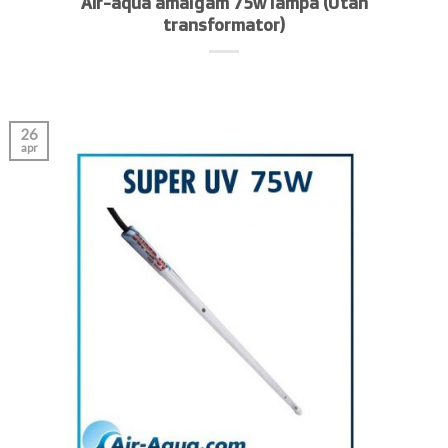
Air-aqua amalgam 75w lampa (Utan
transformator)
26
apr