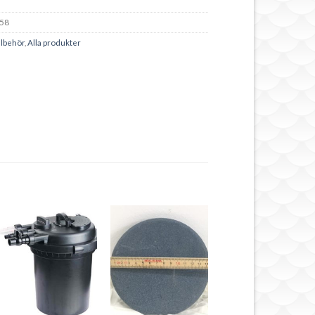
58
llbehör
,
Alla produkter