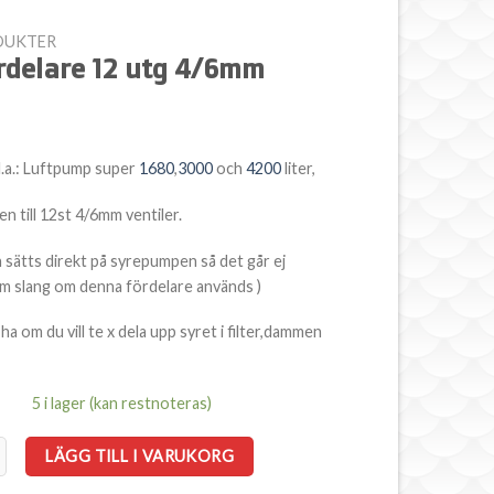
DUKTER
rdelare 12 utg 4/6mm
l.a.: Luftpump super
1680
,
3000
och
4200
liter,
en till 12st 4/6mm ventiler.
n sätts direkt på syrepumpen så det går ej
 slang om denna fördelare används )
ha om du vill te x dela upp syret i filter,dammen
5 i lager (kan restnoteras)
re 12 utg 4/6mm mängd
LÄGG TILL I VARUKORG