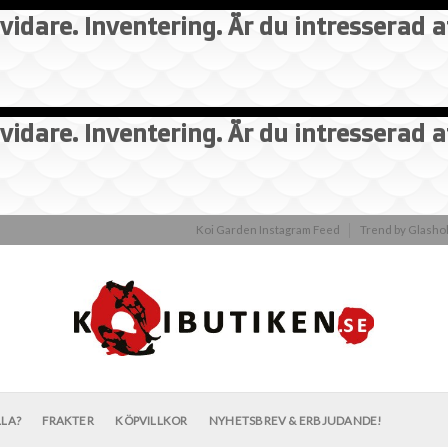
vidare. Inventering. Är du intresserad 
vidare. Inventering. Är du intresserad 
Koi Garden Instagram Feed
Trend by Glash
LLA?
FRAKTER
KÖPVILLKOR
NYHETSBREV & ERBJUDANDE!