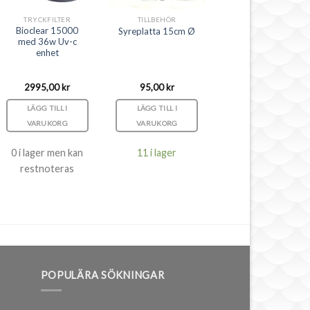
TRYCKFILTER
TILLBEHÖR
Bioclear 15000
Syreplatta 15cm Ø
med 36w Uv-c
enhet
2995,00
kr
95,00
kr
LÄGG TILL I
LÄGG TILL I
VARUKORG
VARUKORG
0 i lager men kan
11 i lager
restnoteras
POPULÄRA SÖKNINGAR