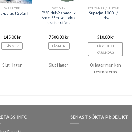
PARASITER
PVC-DUK
FONTÄNER / LUFTARE / DEKORSET
PVC-duk/dammduk
Superjet 1000 L/H-
ti-parasit 250ml
6m x 25m Kontakta
14w
oss för offert
145,00
kr
7500,00
kr
510,00
kr
LÄS MER
LÄS MER
LÄGG TILL I
VARUKORG
Slut i lager
Slut i lager
0 i lager men kan
restnoteras
ETAGS INFO
SENAST SÖKTA PRODUKT
har F-skatt