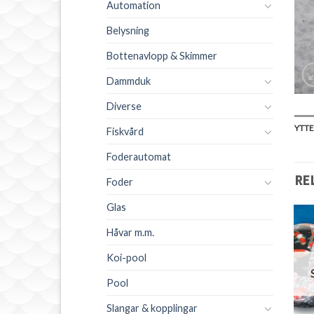
Automation
Belysning
Bottenavlopp & Skimmer
Dammduk
Diverse
YTTE
Fiskvård
Foderautomat
RE
Foder
Glas
Håvar m.m.
Koi-pool
Pool
Slangar & kopplingar