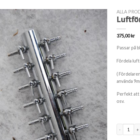
ALLA PRO
Luftfö
375,00
kr
Passar på b
Fördela luft
( Fördelare
använda 9mm
Perfekt att 
osv.
Luftfördela