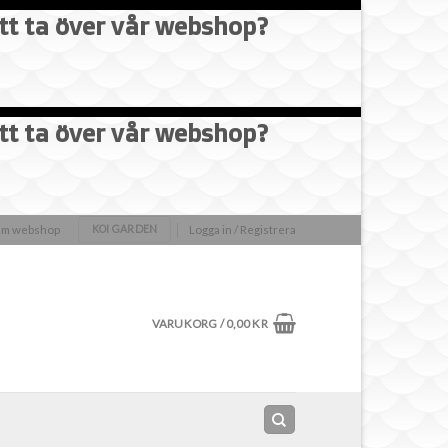
att ta över vår webshop?
att ta över vår webshop?
olm webshop
Logga in / Registrera
KOI GARDEN
VARUKORG /
0,00
KR