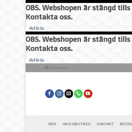
OBS. Webshopen är stängd tills 
Kontakta oss.
Avfärda
OBS. Webshopen är stängd tills 
Kontakta oss.
Skip
Avfärda
to
Nyhetsbrev
content
HEM
OM KOIBUTIKEN
KONTAKT
BESTÄ