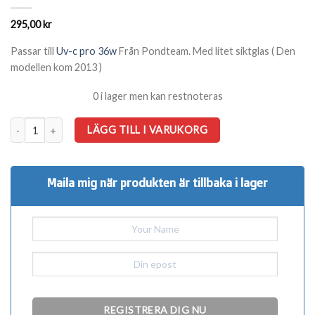
295,00
kr
Passar till
Uv-c pro 36w
Från Pondteam. Med litet siktglas ( Den
modellen kom 2013 )
0 i lager men kan restnoteras
Kvartsglas 36w uvc pro ( litet siktglas ) mängd
LÄGG TILL I VARUKORG
Maila mig när produkten är tillbaka i lager