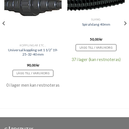
SLANG
Spiralslang 40mm
50,00
kr
KOPPLINGAR ETC...
LÄGG TILL I VARUKORG
Universal koppling set 1 1/2″ 19-
25-32-40 mm
37 i lager (kan restnoteras)
90,00
kr
LÄGG TILL I VARUKORG
0 i lager men kan restnoteras