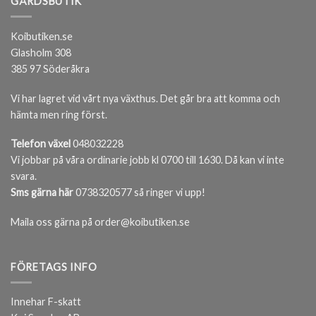
GÅRDSBUTIK
Koibutiken.se
Glasholm 308
385 97 Söderåkra
Vi har lagret vid vårt nya växthus. Det går bra att komma och
hämta men ring först.
Telefon växel
048032228
Vi jobbar på våra ordinarie jobb kl 0700 till 1630. Då kan vi inte
svara.
Sms gärna här
0738320577 så ringer vi upp!
Maila oss gärna på order@koibutiken.se
FÖRETAGS INFO
Innehar F-skatt