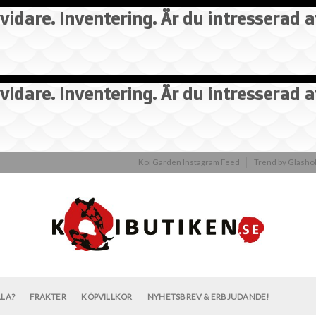
vidare. Inventering. Är du intresserad 
vidare. Inventering. Är du intresserad 
Koi Garden Instagram Feed
Trend by Glash
LLA?
FRAKTER
KÖPVILLKOR
NYHETSBREV & ERBJUDANDE!