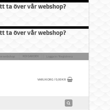
att ta över vår webshop?
att ta över vår webshop?
olm webshop
Logga in / Registrera
KOI GARDEN
VARUKORG /
0,00
KR