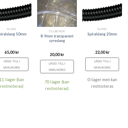
SLANG
SLANG
TILLBEHÖR
piralslang 50mm
Spiralslang 20mm
8-9mm transparent
syreslang
65,00
kr
22,00
kr
20,00
kr
LÄGG TILL I
LÄGG TILL I
LÄGG TILL I
VARUKORG
VARUKORG
VARUKORG
11 i lager (kan
0 i lager men kan
70 i lager (kan
restnoteras)
restnoteras
restnoteras)