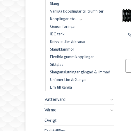
Slang
Vanliga kopplingar till trumfilter
Kopplingar etc...
Genomföringar
SLANG
IBC tank
Spiralslang 32mm
S
Knivventiler & kranar
PRODUKTER
ALLA PRODUKTER
Slangklämmor
ängad
Genomföring
40,00
kr
Flexibla gummikopplingar
rsaladapter
110mm
 gänga. Till
LÄGG TILL I
Siktglas
0mm slang
VARUKORG
0,00
kr
195,00
kr
Slanganslutningar gängad & limmad
Unioner Lim & Gänga
36 i lager (kan
G TILL I
LÄGG TILL I
Lim till gänga
RUKORG
VARUKORG
restnoteras)
Vattenvård
ger men kan
3 i lager (kan
tnoteras
restnoteras)
Värme
Övrigt
Frakttillägg