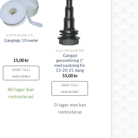
KOPPLINGAR ETC...
Gängtejp 10 meter
ALLA PRODUKTER
Gängad
15,00
kr
genomföring 1″
med packning för
LÄGG TILL I
13-20-25 slang
55,00
kr
VARUKORG
LÄGG TILL I
80 i lager (kan
VARUKORG
restnoteras)
0 i lager men kan
restnoteras