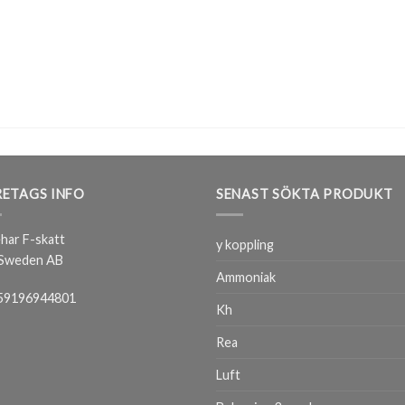
ETAGS INFO
SENAST SÖKTA PRODUKT
har F-skatt
y koppling
 Sweden AB
Ammoniak
59196944801
Kh
Rea
Luft