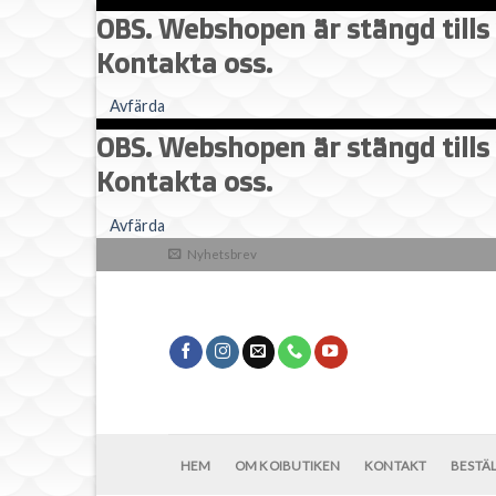
OBS. Webshopen är stängd tills 
Kontakta oss.
Avfärda
OBS. Webshopen är stängd tills 
Kontakta oss.
Skip
Avfärda
to
Nyhetsbrev
content
HEM
OM KOIBUTIKEN
KONTAKT
BESTÄ