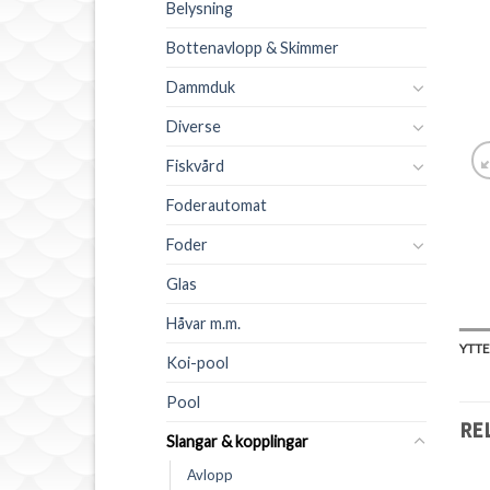
Belysning
Bottenavlopp & Skimmer
Dammduk
Diverse
Fiskvård
Foderautomat
Foder
Glas
Håvar m.m.
YTTE
Koi-pool
Pool
RE
Slangar & kopplingar
Avlopp