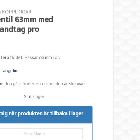
& KOPPLINGAR
entil 63mm med
andtag pro
ustera flödet. Passar 63 mm rör.
d
tangitlim
.
m den går sönder eftersom den är skruvad.
Slut i lager
mig när produkten är tillbaka i lager