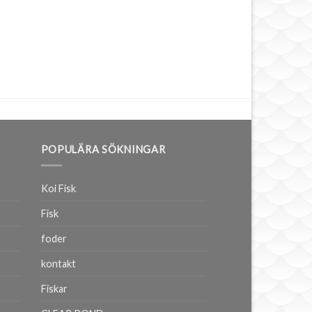
POPULÄRA SÖKNINGAR
Koi Fisk
Fisk
foder
kontakt
Fiskar