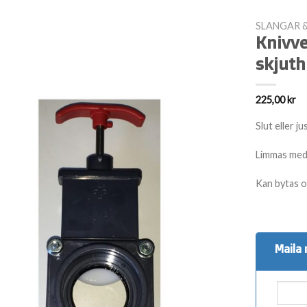
SLANGAR 
Knivv
skjuth
225,00
kr
Slut eller j
Limmas me
Kan bytas o
Maila 