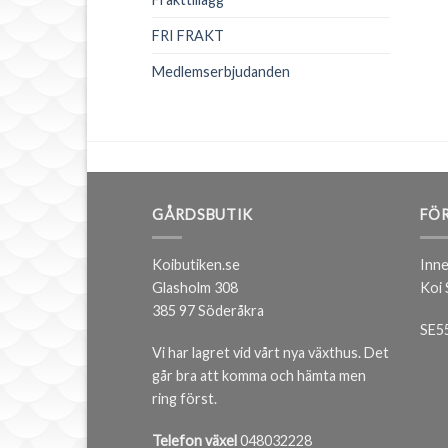
FRI FRAKT
Medlemserbjudanden
GÅRDSBUTIK
FÖR
Koibutiken.se
Inne
Glasholm 308
Koi
385 97 Söderåkra
SE5
Vi har lagret vid vårt nya växthus. Det
går bra att komma och hämta men
ring först.
Telefon växel
048032228