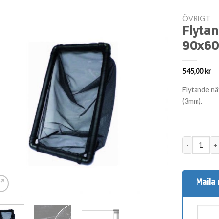
ÖVRIGT
Flytan
90x6
545,00
kr
Flytande nät
(3mm).
Flytande in
Maila 