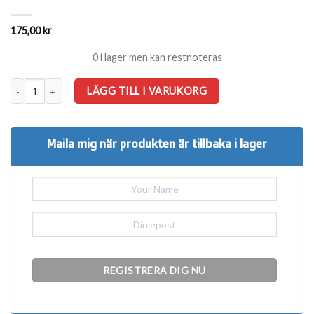
175,00
kr
0 i lager men kan restnoteras
Koi pellets 3,5 liter (1150g) Pondgranulat 6mm mängd
LÄGG TILL I VARUKORG
Maila mig när produkten är tillbaka i lager