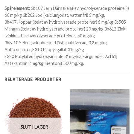
Spårelement:
3b107 Jern (Järn (kelat av hydrolyserade proteiner))
60 mg/kg 3b202 Jod (kalciumjodat, vattenfri) 5 mg/kg,
3b407 Koppar (kelat av hydrolyserade proteiner) 5 mg/kg 3b505
Mangan (kelat av hydrolyserade proteiner) 20 mg/kg 3b612 Zink
(zinkkelat av hydrolyserade proteiner) 60 mg/kg
3b8. 10 Selen (selenberikad jäst, inaktiverad) 0,2 mg/kg
Antioxidanter;E310 Propyl gallat 31mg/kg
E320 Butylated hydroxyanisole 31mg/kg. Färgmedel: 2a161j
Astaxanthin 2 mg/kg; Bentonit 500 mg/kg.
RELATERADE PRODUKTER
SLUT I LAGER