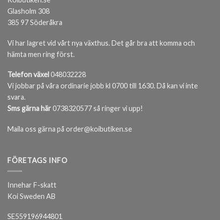
Glasholm 308
385 97 Söderåkra
Vi har lagret vid vårt nya växthus. Det går bra att komma och
hämta men ring först.
Telefon växel
048032228
Vi jobbar på våra ordinarie jobb kl 0700 till 1630. Då kan vi inte
svara.
Sms gärna här
0738320577 så ringer vi upp!
Maila oss gärna på order@koibutiken.se
FÖRETAGS INFO
Innehar F-skatt
Koi Sweden AB
SE559196944801