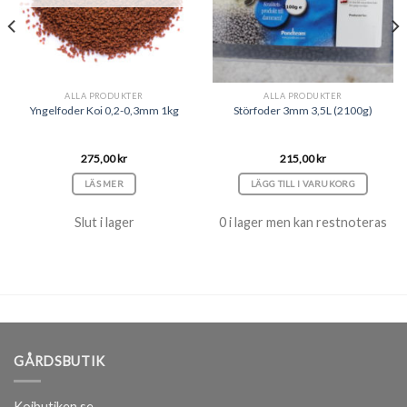
ALLA PRODUKTER
ALLA PRODUKTER
Yngelfoder Koi 0,2-0,3mm 1kg
Störfoder 3mm 3,5L (2100g)
275,00
kr
215,00
kr
LÄS MER
LÄGG TILL I VARUKORG
Slut i lager
0 i lager men kan restnoteras
GÅRDSBUTIK
Koibutiken.se