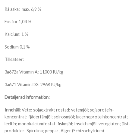
Rå aska: max. 6,9 %
Fosfor 1,04 %
Kalcium: 1 %
Sodium 0,1 %
Tillsatser:
3a672a Vitamin A: 11000 IU/kg
3a671 Vitamin D3: 2968 IU/kg
Detaljerad information:
Innehåll:
Vete; sojaextrakt rostad; vetemjöl; sojaprotein-
koncentrat; fjäderfämjöl; solrosmjöl; lucerneproteinkoncentrat;
lecitin; monokalciumfosfat; fiskmjöl; Insektsmjöl; vetegluten; jäst-
produkter; Spirulina; peppar; Alger (Schizochytrium).