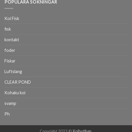
POPULÄRA SÖKNINGAR
Koi Fisk
fisk
kontakt
foder
Fiskar
Luftslang
CLEAR POND
Kohaku koi
svamp
Ph
Copyright 2023 ©
Koibutiken
.