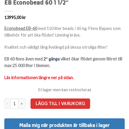
EB Econobead 60 1 1/2″
13995,00
kr
Econobead EB-60
med 110 liter beads / 65 kg. Finns Bypass som
tillbehör för att öka flödet! Limning krävs.
Kvalitet och väldigt lång livslängd på dessa otroliga filter!
EB 60 finns även med
2″ gänga
vilket ökar flödet genom filtret till
max 25 000 liter i timmen.
Läs informationen längre ner på sidan.
0 i lager men kan restnoteras
EB Econobead 60 1 1/2" mängd
LÄGG TILL I VARUKORG
Maila mig när produkten är tillbaka i lager