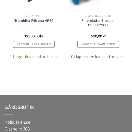
TRUMMOR
ALLA PRODUKTER
Filterplattor Bioclear
Trumfilter Filtreau HF30
15000/25000
12500,00
kr
510,00
kr
LÄGG TILL I VARUKORG
LÄGG TILL I VARUKORG
1 i lager (kan restnoteras)
0 i lager men kan restnoteras
GÅRDSBUTIK
Koibutiken.se
Glasholm 308