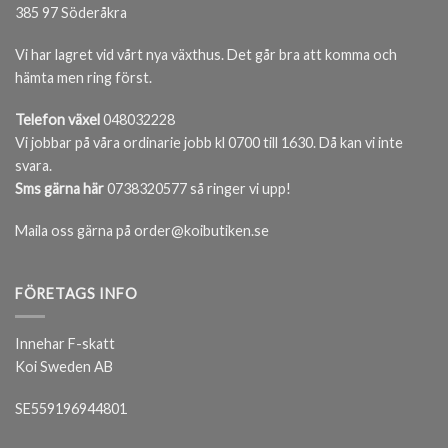
385 97 Söderåkra
Vi har lagret vid vårt nya växthus. Det går bra att komma och
hämta men ring först.
Telefon växel
048032228
Vi jobbar på våra ordinarie jobb kl 0700 till 1630. Då kan vi inte
svara.
Sms gärna här
0738320577 så ringer vi upp!
Maila oss gärna på order@koibutiken.se
FÖRETAGS INFO
Innehar F-skatt
Koi Sweden AB
SE559196944801