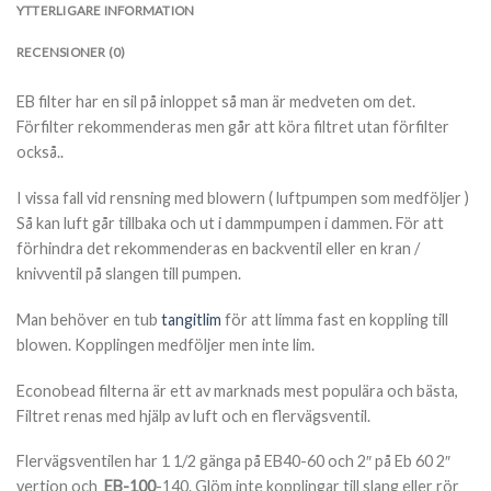
YTTERLIGARE INFORMATION
RECENSIONER (0)
EB filter har en sil på inloppet så man är medveten om det.
Förfilter rekommenderas men går att köra filtret utan förfilter
också..
I vissa fall vid rensning med blowern ( luftpumpen som medföljer )
Så kan luft går tillbaka och ut i dammpumpen i dammen. För att
förhindra det rekommenderas en backventil eller en kran /
knivventil på slangen till pumpen.
Man behöver en tub
tangitlim
för att limma fast en koppling till
blowen. Kopplingen medföljer men inte lim.
Econobead filterna är ett av marknads mest populära och bästa,
Filtret renas med hjälp av luft och en flervägsventil.
Flervägsventilen har 1 1/2 gänga på EB40-60 och 2″ på Eb 60 2″
vertion och
EB-100
-140. Glöm inte kopplingar till slang eller rör