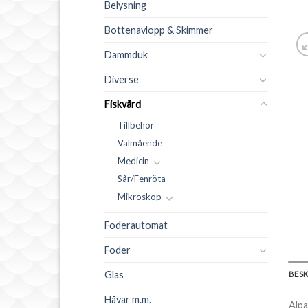
Belysning
Bottenavlopp & Skimmer
Dammduk
Diverse
Fiskvård
Tillbehör
Välmående
Medicin
Sår/Fenröta
Mikroskop
Foderautomat
Foder
Glas
BES
Håvar m.m.
Alpa