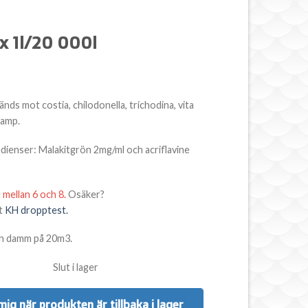
x 1l/20 000l
nds mot costia, chilodonella, trichodina, vita
vamp.
edienser: Malakitgrön 2mg/ml och acriflavine
 mellan 6 och 8.
Osäker?
t
KH dropptest.
 en damm på 20m3.
Slut i lager
mig när produkten är tillbaka i lager