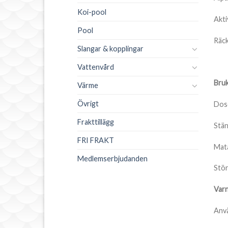
Koi-pool
Akti
Pool
Räck
Slangar & kopplingar
Vattenvård
Bruk
Värme
Övrigt
Dose
Frakttillägg
Stän
FRI FRAKT
Mata
Medlemserbjudanden
Stör
Varn
Anvä