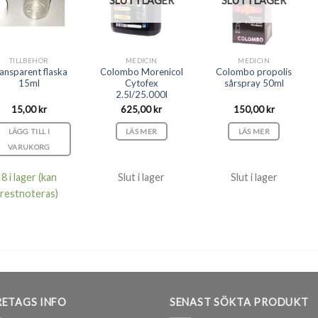
SLUT I LAGER
SLUT I LAGER
TILLBEHÖR
MEDICIN
MEDICIN
ansparent flaska
Colombo Morenicol
Colombo propolis
15ml
Cytofex
sårspray 50ml
2.5l/25.000l
15,00
kr
625,00
kr
150,00
kr
LÄGG TILL I
LÄS MER
LÄS MER
VARUKORG
8 i lager (kan
Slut i lager
Slut i lager
restnoteras)
ETAGS INFO
SENAST SÖKTA PRODUKT