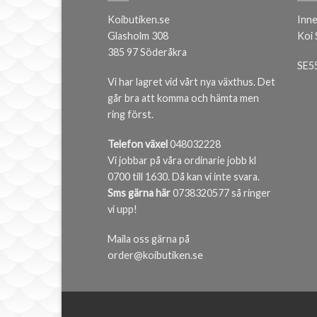
Koibutiken.se
Inne
Glasholm 308
Koi
385 97 Söderåkra
SE5
Vi har lagret vid vårt nya växthus. Det
går bra att komma och hämta men
ring först.
Telefon växel
048032228
Vi jobbar på våra ordinarie jobb kl
0700 till 1630. Då kan vi inte svara.
Sms gärna här
0738320577 så ringer
vi upp!
Maila oss gärna på
order@koibutiken.se