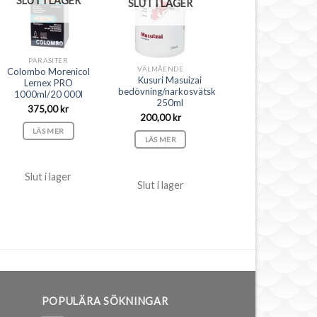
SLUT I LAGER
SLUT I LAGER
PARASITER
VÄLMÅENDE
Colombo Morenicol
Kusuri Masuizai
Lernex PRO
bedövning/narkosvätska
1000ml/20 000l
250ml
375,00
kr
200,00
kr
LÄS MER
LÄS MER
Slut i lager
Slut i lager
POPULÄRA SÖKNINGAR