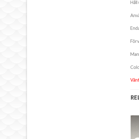
Håll
Anvä
Enda
Förv
Man
Col
Vänt
RE