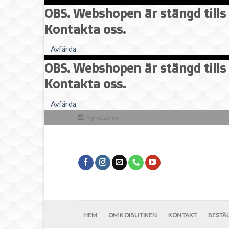
OBS. Webshopen är stängd tills 
Kontakta oss.
Avfärda
OBS. Webshopen är stängd tills 
Kontakta oss.
Skip
Avfärda
to
Nyhetsbrev
content
HEM
OM KOIBUTIKEN
KONTAKT
BESTÄ