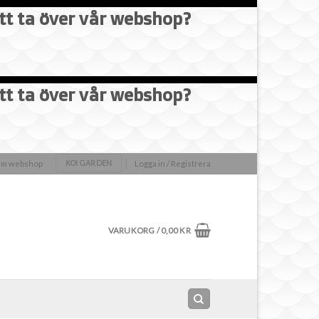
att ta över vår webshop?
att ta över vår webshop?
olm webshop
Logga in / Registrera
KOI GARDEN
VARUKORG /
0,00
KR