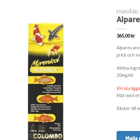
FISKVÅRD
Alpare
365,00
kr
Alparex anvä
prick och s
Aktiva ingr
20mg/ml
KH ska ligga
Mät med et
Räcker till
Maila 