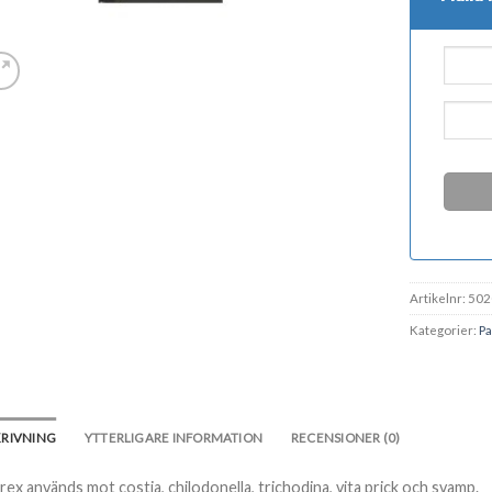
Artikelnr:
502
Kategorier:
Pa
KRIVNING
YTTERLIGARE INFORMATION
RECENSIONER (0)
rex används mot costia, chilodonella, trichodina, vita prick och svamp.