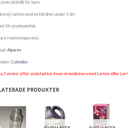
 utom räckhåll för barn.
nd ej i vatten med en hårdhet under 5 dH.
st för prydnadsfisk.
ara i rumstemperatur.
ual:
Alparex
ombo:
Colombo
a 2 veckor efter avslutad kur innan ni medicinera med Lernex elller Le
LATERADE PRODUKTER