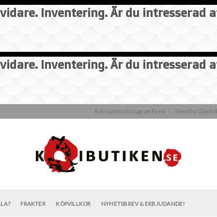
vidare. Inventering. Är du intresserad 
vidare. Inventering. Är du intresserad 
Koi Garden Instagram Feed
Trend by Glash
LLA?
FRAKTER
KÖPVILLKOR
NYHETSBREV & ERBJUDANDE!