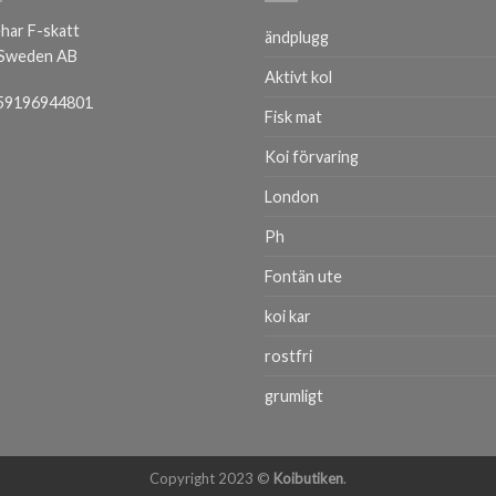
har F-skatt
ändplugg
 Sweden AB
Aktivt kol
59196944801
Fisk mat
Koi förvaring
London
Ph
Fontän ute
koi kar
rostfri
grumligt
Copyright 2023 ©
Koibutiken
.