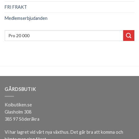
FRI FRAKT
Medlemserbjudanden
Sök
efter:
GÅRDSBUTIK
Koibutiken.se
Glasholm 308
385 97 Söderåkra
Vi har lagret vid vårt nya växthus. Det går bra att komma och