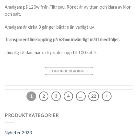
Amalgam på 120w från Filtreau. Röret är av titan och klara av klor
och salt.
Amalgam är cirka 3 gånger bättre än vanligt uv.
Transparent limkoppling på 63mm invändigt mått medföljer.
Lämplig till dammar och pooler upp till 100 kubik.
CONTINUE READING
→
1
2
3
4
…
22
PRODUKTKATEGORIER
Nyheter 2023