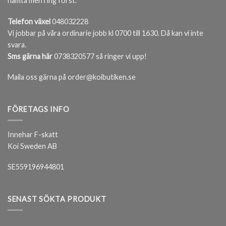
hämta men ring först.
Telefon växel
048032228
Vi jobbar på våra ordinarie jobb kl 0700 till 1630. Då kan vi inte
svara.
Sms gärna här
0738320577 så ringer vi upp!
Maila oss gärna på order@koibutiken.se
FÖRETAGS INFO
Innehar F-skatt
Koi Sweden AB
SE559196944801
SENAST SÖKTA PRODUKT