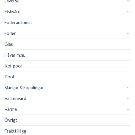
Diverse
Fiskvård
Foderautomat
Foder
Glas
Håvar m.m.
Koi-pool
Pool
Slangar & kopplingar
Vattenvård
Värme
Övrigt
Frakttillägg