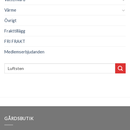
Värme
Övrigt
Frakttillägg
FRI FRAKT
Medlemserbjudanden
Sök
efter:
GÅRDSBUTIK