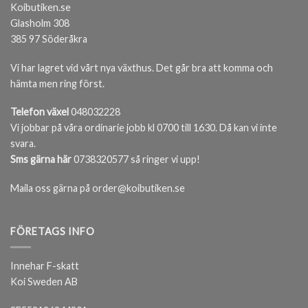
Koibutiken.se
Glasholm 308
385 97 Söderåkra
Vi har lagret vid vårt nya växthus. Det går bra att komma och
hämta men ring först.
Telefon växel
048032228
Vi jobbar på våra ordinarie jobb kl 0700 till 1630. Då kan vi inte
svara.
Sms gärna här
0738320577 så ringer vi upp!
Maila oss gärna på order@koibutiken.se
FÖRETAGS INFO
Innehar F-skatt
Koi Sweden AB