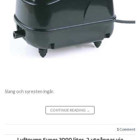
Slang och syresten ingår.
CONTINUE READING
→
1
Comment
Luftpump Super 3000 liter, 2 utgångar via