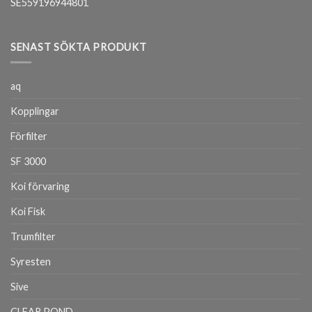
SE559196944801
SENAST SÖKTA PRODUKT
aq
Kopplingar
Förfilter
SF 3000
Koi förvaring
Koi Fisk
Trumfilter
Syresten
Sive
CLEAR POND