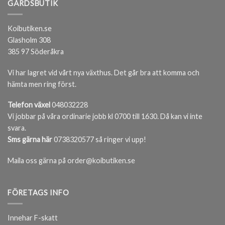
GÅRDSBUTIK
Koibutiken.se
Glasholm 308
385 97 Söderåkra
Vi har lagret vid vårt nya växthus. Det går bra att komma och
hämta men ring först.
Telefon växel
048032228
Vi jobbar på våra ordinarie jobb kl 0700 till 1630. Då kan vi inte
svara.
Sms gärna här
0738320577 så ringer vi upp!
Maila oss gärna på order@koibutiken.se
FÖRETAGS INFO
Innehar F-skatt