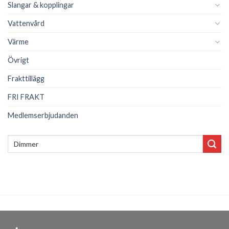
Slangar & kopplingar
Vattenvård
Värme
Övrigt
Frakttillägg
FRI FRAKT
Medlemserbjudanden
Sök
efter: