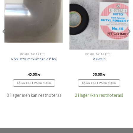
KOPPLINGAR ETC...
KOPPLINGAR ETC...
Robust 50mm limbar 90° böj
Vulktejp
45,00
kr
50,00
kr
LÄGG TILL I VARUKORG
LÄGG TILL I VARUKORG
0 i lager men kan restnoteras
2 i lager (kan restnoteras)