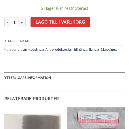
2 i lager (kan restnoteras)
Lim inv 50mm - 1½ inv gänga PN16 mängd
LÄGG TILL I VARUKORG
Artikelnr:
AB145
Kategorier:
Lim-kopplingar
,
Alla produkter
,
Lim till gänga
,
Slangar & kopplingar
YTTERLIGARE INFORMATION
RELATERADE PRODUKTER