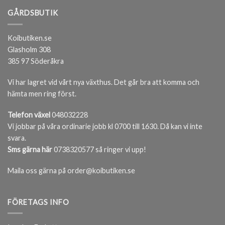
GÅRDSBUTIK
Koibutiken.se
Glasholm 308
385 97 Söderåkra
Vi har lagret vid vårt nya växthus. Det går bra att komma och
hämta men ring först.
Telefon växel
048032228
Vi jobbar på våra ordinarie jobb kl 0700 till 1630. Då kan vi inte
svara.
Sms gärna här
0738320577 så ringer vi upp!
Maila oss gärna på order@koibutiken.se
FÖRETAGS INFO