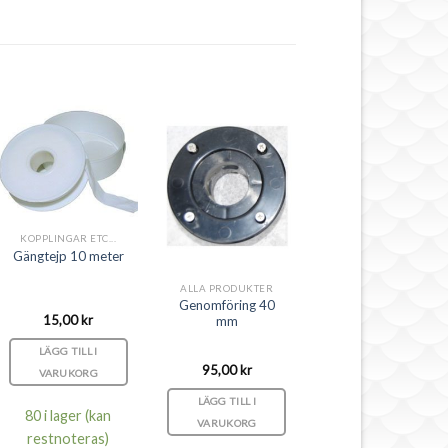
KOPPLINGAR ETC...
Gängtejp 10 meter
ALLA PRODUKTER
Genomföring 40
15,00
kr
mm
LÄGG TILL I
95,00
kr
VARUKORG
LÄGG TILL I
80 i lager (kan
VARUKORG
restnoteras)