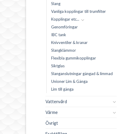
Slang
tnoteras
0 i lager men kan
0 i lager men kan
Vanliga kopplingar till trumfilter
restnoteras
restnoteras
Kopplingar etc...
Genomföringar
IBC tank
Knivventiler & kranar
Slangklämmor
Flexibla gummikopplingar
Siktglas
Slanganslutningar gängad & limmad
Unioner Lim & Gänga
Lim till gänga
Vattenvård
Värme
Övrigt
Frakttillägg