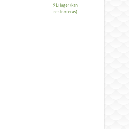
91 i lager (kan
restnoteras)