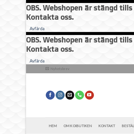
OBS. Webshopen är stängd tills 
Kontakta oss.
Avfärda
OBS. Webshopen är stängd tills 
Kontakta oss.
Skip
Avfärda
to
Nyhetsbrev
content
HEM
OM KOIBUTIKEN
KONTAKT
BESTÄ