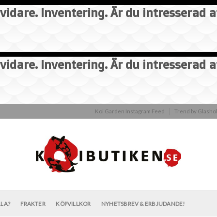
vidare. Inventering. Är du intresserad 
vidare. Inventering. Är du intresserad 
Koi Garden Instagram Feed
Trend by Glash
LLA?
FRAKTER
KÖPVILLKOR
NYHETSBREV & ERBJUDANDE!