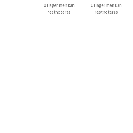
0 i lager men kan
0 i lager men kan
restnoteras
restnoteras