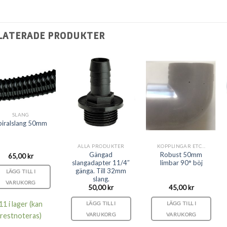
LATERADE PRODUKTER
SLANG
piralslang 50mm
ALLA PRODUKTER
KOPPLINGAR ETC...
Gängad
Robust 50mm
65,00
kr
slangadapter 11/4″
limbar 90° böj
gänga. Till 32mm
LÄGG TILL I
slang.
VARUKORG
50,00
kr
45,00
kr
11 i lager (kan
LÄGG TILL I
LÄGG TILL I
VARUKORG
VARUKORG
restnoteras)