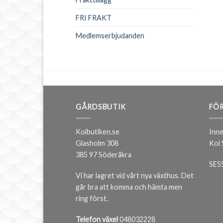
FRI FRAKT
Medlemserbjudanden
GÅRDSBUTIK
FÖR
Koibutiken.se
Inne
Glasholm 308
Koi
385 97 Söderåkra
SE5
Vi har lagret vid vårt nya växthus. Det
går bra att komma och hämta men
ring först.
Telefon växel
048032228