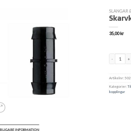
SLANGAR 
Skarv
35,00
kr
Skarvkoppli
Artikelnr:
502
Kategorier:
Ti
kopplingar
RLIGARE INFORMATION