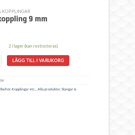
& KOPPLINGAR
koppling 9 mm
2 i lager (kan restnoteras)
ng 9 mm mängd
LÄGG TILL I VARUKORG
04
llbehör
,
Kopplingar etc...
,
Alla produkter
,
Slangar &