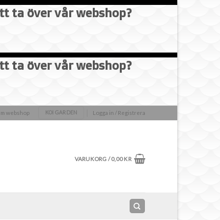
att ta över vår webshop?
att ta över vår webshop?
olm webshop
Logga in / Registrera
KOI GARDEN
VARUKORG /
0,00
KR