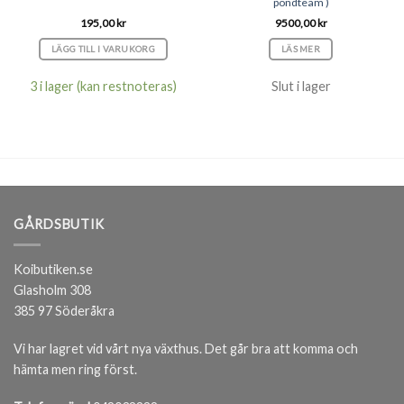
pondteam )
195,00
kr
9500,00
kr
LÄGG TILL I VARUKORG
LÄS MER
3 i lager (kan restnoteras)
Slut i lager
GÅRDSBUTIK
Koibutiken.se
Glasholm 308
385 97 Söderåkra
Vi har lagret vid vårt nya växthus. Det går bra att komma och
hämta men ring först.