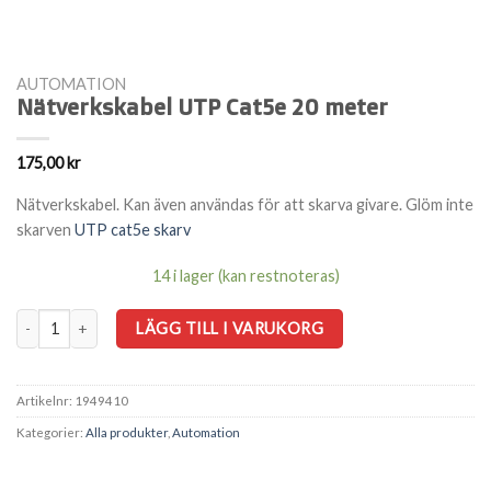
AUTOMATION
Nätverkskabel UTP Cat5e 20 meter
175,00
kr
Nätverkskabel. Kan även användas för att skarva givare. Glöm inte
skarven
UTP cat5e skarv
14 i lager (kan restnoteras)
Nätverkskabel UTP Cat5e 20 meter mängd
LÄGG TILL I VARUKORG
Artikelnr:
1949410
Kategorier:
Alla produkter
,
Automation