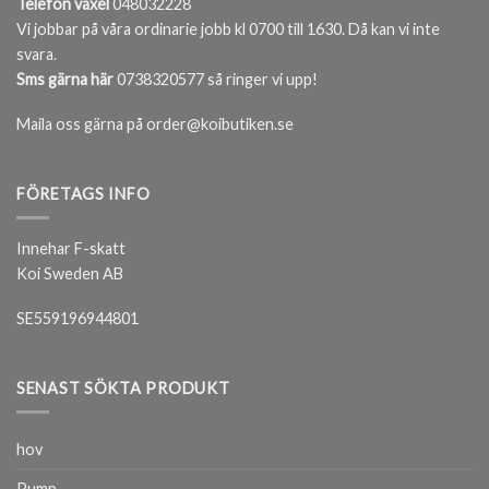
Telefon växel
048032228
Vi jobbar på våra ordinarie jobb kl 0700 till 1630. Då kan vi inte
svara.
Sms gärna här
0738320577 så ringer vi upp!
Maila oss gärna på order@koibutiken.se
FÖRETAGS INFO
Innehar F-skatt
Koi Sweden AB
SE559196944801
SENAST SÖKTA PRODUKT
hov
Pump