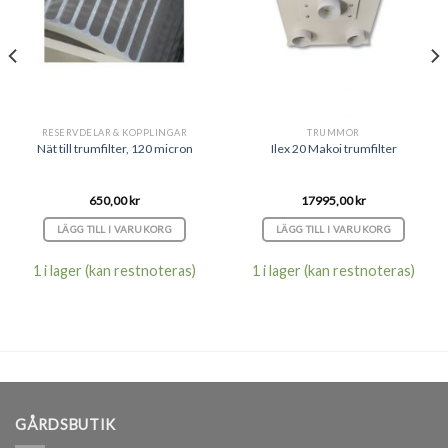
RESERVDELAR & KOPPLINGAR
TRUMMOR
Nät till trumfilter, 120 micron
Ilex 20 Makoi trumfilter
650,00
kr
17995,00
kr
LÄGG TILL I VARUKORG
LÄGG TILL I VARUKORG
1 i lager (kan restnoteras)
1 i lager (kan restnoteras)
GÅRDSBUTIK