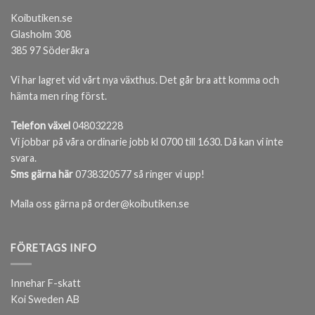
Koibutiken.se
Glasholm 308
385 97 Söderåkra
Vi har lagret vid vårt nya växthus. Det går bra att komma och
hämta men ring först.
Telefon växel
048032228
Vi jobbar på våra ordinarie jobb kl 0700 till 1630. Då kan vi inte
svara.
Sms gärna här
0738320577 så ringer vi upp!
Maila oss gärna på order@koibutiken.se
FÖRETAGS INFO
Innehar F-skatt
Koi Sweden AB