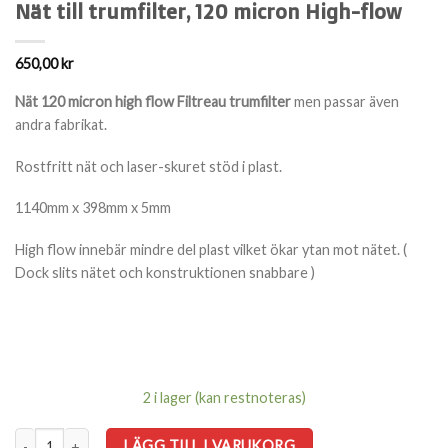
Nät till trumfilter, 120 micron High-flow
650,00
kr
Nät 120 micron high flow Filtreau trumfilter
men passar även
andra fabrikat.
Rostfritt nät och laser-skuret stöd i plast.
1140mm x 398mm x 5mm
High flow innebär mindre del plast vilket ökar ytan mot nätet. (
Dock slits nätet och konstruktionen snabbare )
2 i lager (kan restnoteras)
Nät till trumfilter, 120 micron High-flow mängd
LÄGG TILL I VARUKORG