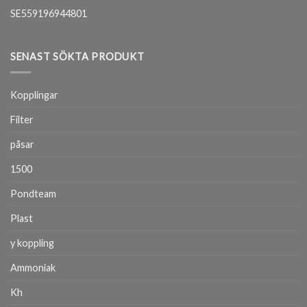
SE559196944801
SENAST SÖKTA PRODUKT
Kopplingar
Filter
påsar
1500
Pondteam
Plast
y koppling
Ammoniak
Kh