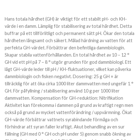
Hans totala hårdhet (GH) är viktigt för ett stabilt pH- och KH-
värde i en damm. Lämplig för stabilisering av total hårdhet. Detta
buffrar på ett tillförlitligt och permanent sätt pH. Ökar den totala
hårdheten långsamt och säkert. Målad härdning av vatten för att
perfekta GH-värdet. Förbättrar den befintliga dammbiologin.
Skapar stabila vattenförhållanden. En total hårdhet av 10 – 12 °
GH vid ett pH på 7 – 8 ° utgör grunden för god dammbiologi. Ett
lågt GH-värde leder till pH / KH-fluktuationer, vilket kan påverka
dammbiologin och fisken negativt. Dosering: 25 g GH + är
tillräcklig för att öka cirka 1000 liter dammvatten med ungefär 1 °
GH. För påfyllning / stabilisering använd 10 g per 1000 liter
dammvatten. Kompensation för GH-reduktion: Nitrifikation
Aktivitet kan förekomma i dammen på grund av kraftigt regn men
också på grund av mycket vattenförändring / uppvärmning. Ökat
GH-värde förbättrar vattnets syrabindande förmåga och
förhindrar att syran faller kraftigt. Akut behandling av en sur
fällning (GH med 0 ° GH och pH under 5) genom snabb ökning av