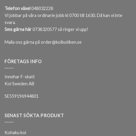
Telefon växel
048032228
Vi jobbar på våra ordinarie jobb kl 0700 till 1630. Då kan vi inte
svara.
Sms gärna här
0738320577 så ringer vi upp!
Maila oss gärna på order@koibutiken.se
FÖRETAGS INFO
Innehar F-skatt
Koi Sweden AB
SE559196944801
SENAST SÖKTA PRODUKT
Kohaku koi