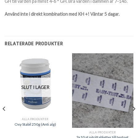
GH till värden på minst 4-6 ° GH. Bra värden i dammen är
7-14
o
.
Använd inte i direkt kombination med KH +! Väntar 5 dagar.
RELATERADE PRODUKTER
SLUT I LAGER
ALLA PRODUKTER
Oxy Stabil 250g (Anti alg)
ALLA PRODUKTER
3×10 st nitrittabletter till testset.