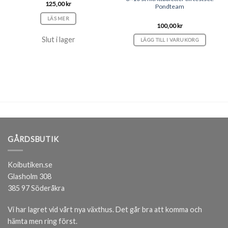
125,00
kr
Pondteam
LÄS MER
100,00
kr
Slut i lager
LÄGG TILL I VARUKORG
GÅRDSBUTIK
Koibutiken.se
Glasholm 308
385 97 Söderåkra
Vi har lagret vid vårt nya växthus. Det går bra att komma och
hämta men ring först.