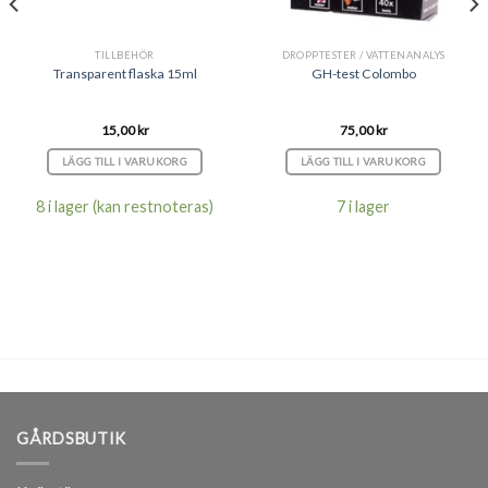
TILLBEHÖR
DROPPTESTER / VATTENANALYS
Transparent flaska 15ml
GH-test Colombo
15,00
kr
75,00
kr
LÄGG TILL I VARUKORG
LÄGG TILL I VARUKORG
8 i lager (kan restnoteras)
7 i lager
GÅRDSBUTIK