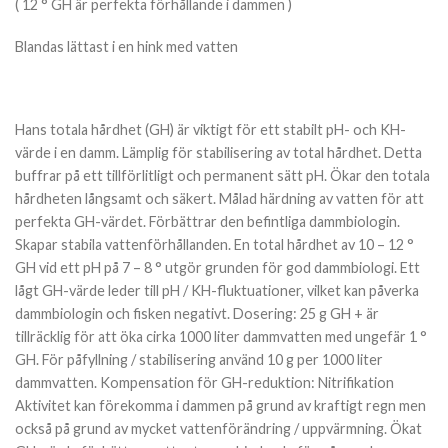
( 12
° GH
är perfekta förhållande i dammen )
Blandas lättast i en hink med vatten
Hans totala hårdhet (GH) är viktigt för ett stabilt pH- och KH-
värde i en damm. Lämplig för stabilisering av total hårdhet. Detta
buffrar på ett tillförlitligt och permanent sätt pH. Ökar den totala
hårdheten långsamt och säkert. Målad härdning av vatten för att
perfekta GH-värdet. Förbättrar den befintliga dammbiologin.
Skapar stabila vattenförhållanden. En total hårdhet av 10 – 12 °
GH vid ett pH på 7 – 8 ° utgör grunden för god dammbiologi. Ett
lågt GH-värde leder till pH / KH-fluktuationer, vilket kan påverka
dammbiologin och fisken negativt. Dosering: 25 g GH + är
tillräcklig för att öka cirka 1000 liter dammvatten med ungefär 1 °
GH. För påfyllning / stabilisering använd 10 g per 1000 liter
dammvatten. Kompensation för GH-reduktion: Nitrifikation
Aktivitet kan förekomma i dammen på grund av kraftigt regn men
också på grund av mycket vattenförändring / uppvärmning. Ökat