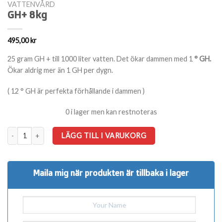
VATTENVÅRD
GH+ 8kg
495,00
kr
25 gram GH + till 1000 liter vatten. Det ökar dammen
med 1
° GH.
Ökar aldrig mer än 1 GH per dygn.
( 12
° GH
är perfekta förhållande i dammen )
0 i lager men kan restnoteras
GH+ 8kg mängd
LÄGG TILL I VARUKORG
Maila mig när produkten är tillbaka i lager