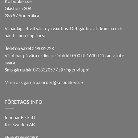
Koibutiken.se
Glasholm 308
385 97 Söderåkra
Vi har lagret vid vårt nya växthus. Det går bra att komma och
hämta men ring först.
Telefon växel
048032228
Vi jobbar på våra ordinarie jobb kl 0700 till 1630. Då kan vi inte
svara.
Sms gärna här
0738320577 så ringer vi upp!
Maila oss gärna på order@koibutiken.se
FÖRETAGS INFO
Innehar F-skatt
Koi Sweden AB
SE559196944801