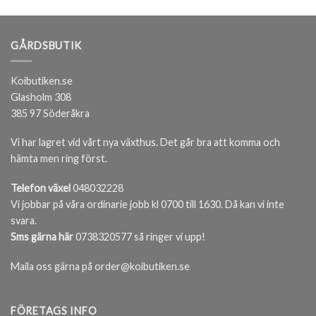
GÅRDSBUTIK
Koibutiken.se
Glasholm 308
385 97 Söderåkra
Vi har lagret vid vårt nya växthus. Det går bra att komma och
hämta men ring först.
Telefon växel
048032228
Vi jobbar på våra ordinarie jobb kl 0700 till 1630. Då kan vi inte
svara.
Sms gärna här
0738320577 så ringer vi upp!
Maila oss gärna på order@koibutiken.se
FÖRETAGS INFO