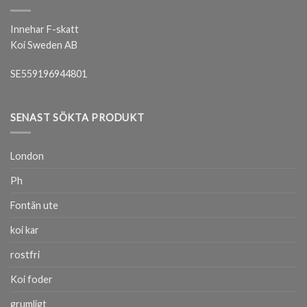
Innehar F-skatt
Koi Sweden AB
SE559196944801
SENAST SÖKTA PRODUKT
London
Ph
Fontän ute
koi kar
rostfri
Koi foder
grumligt