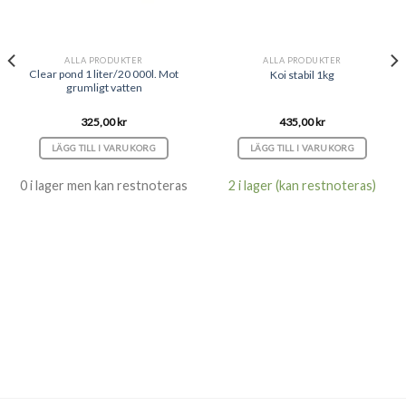
ALLA PRODUKTER
ALLA PRODUKTER
Clear pond 1 liter/20 000l. Mot
Koi stabil 1kg
grumligt vatten
325,00
kr
435,00
kr
LÄGG TILL I VARUKORG
LÄGG TILL I VARUKORG
0 i lager men kan restnoteras
2 i lager (kan restnoteras)