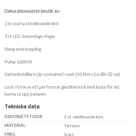
Dekorationssetet består av:
3 st svarta stenliknande klot
3 st LED-belysnings ringar
Slang med koppling
Pump 1600 l/h
Vattenbehållare (Jp-container) rund 150 liters (ca 88×32 cm)
Lock i form av ett perforerat glasfiberlock med lucka för att
kunna ta upp pumpen.
Tekniska data
DEKORSETS FIGUR
3 st. stenliknande klot.
MATERIAL
Terrazzo
FÄRG
Svart