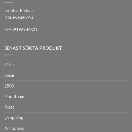
Innehar F-skatt
Koi Sweden AB
SE559196944801
SENAST SÖKTA PRODUKT
Filter
påsar
1500
Pondteam
Plast
y koppling
Ammoniak