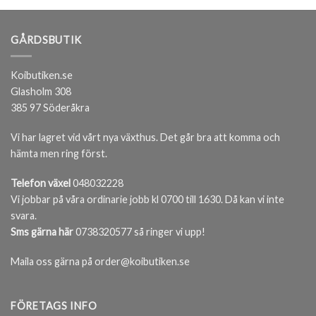
GÅRDSBUTIK
Koibutiken.se
Glasholm 308
385 97 Söderåkra
Vi har lagret vid vårt nya växthus. Det går bra att komma och
hämta men ring först.
Telefon växel
048032228
Vi jobbar på våra ordinarie jobb kl 0700 till 1630. Då kan vi inte
svara.
Sms gärna här
0738320577 så ringer vi upp!
Maila oss gärna på order@koibutiken.se
FÖRETAGS INFO