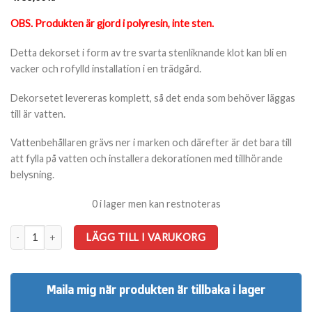
OBS. Produkten är gjord i polyresin, inte sten.
Detta dekorset i form av tre svarta stenliknande klot kan bli en
vacker och rofylld installation i en trädgård.
Dekorsetet levereras komplett, så det enda som behöver läggas
till är vatten.
Vattenbehållaren grävs ner i marken och därefter är det bara till
att fylla på vatten och installera dekorationen med tillhörande
belysning.
0 i lager men kan restnoteras
Dekorset London mängd
LÄGG TILL I VARUKORG
Maila mig när produkten är tillbaka i lager