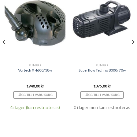
PUMPAR
PUMPAR
Vortech X 4600/38w
Superflow Techno 8000/70w
1940,00
kr
1875,00
kr
LÄGG TILL I VARUKORG
LÄGG TILL I VARUKORG
4 i lager (kan restnoteras)
0 i lager men kan restnoteras