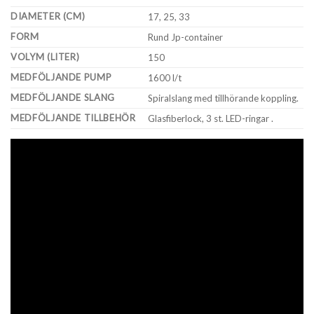
DIAMETER (CM)
17, 25, 33
FORM
Rund Jp-container
VOLYM (LITER)
150
MEDFÖLJANDE PUMP
1600 l/t
MEDFÖLJANDE SLANG
Spiralslang med tillhörande koppling.
MEDFÖLJANDE TILLBEHÖR
Glasfiberlock, 3 st. LED-ringar .