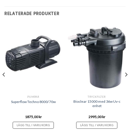
RELATERADE PRODUKTER
PUMPAR
TRYCKFILTER
Bioclear 15000 med 36w Uv-c
Superflow Techno 8000/70w
enhet
1875,00
kr
2995,00
kr
LÄGG TILL I VARUKORG
LÄGG TILL I VARUKORG