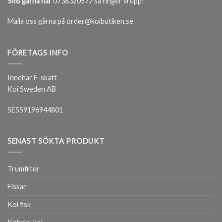
Sms gärna här
0738320577 så ringer vi upp!
Maila oss gärna på order@koibutiken.se
FÖRETAGS INFO
Innehar F-skatt
Koi Sweden AB
SE559196944801
SENAST SÖKTA PRODUKT
Trumfilter
Fiskar
Koi fisk