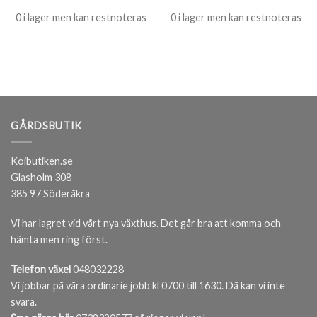
0 i lager men kan restnoteras
0 i lager men kan restnoteras
GÅRDSBUTIK
Koibutiken.se
Glasholm 308
385 97 Söderåkra
Vi har lagret vid vårt nya växthus. Det går bra att komma och
hämta men ring först.
Telefon växel
048032228
Vi jobbar på våra ordinarie jobb kl 0700 till 1630. Då kan vi inte
svara.