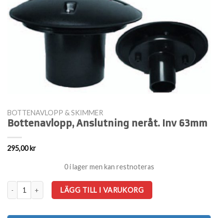
BOTTENAVLOPP & SKIMMER
Bottenavlopp, Anslutning neråt. Inv 63mm
295,00
kr
0 i lager men kan restnoteras
Bottenavlopp, Anslutning neråt. Inv 63mm mängd
LÄGG TILL I VARUKORG