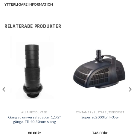
YTTERLIGARE INFORMATION
RELATERADE PRODUKTER
ALLA PRODUKTER
FONTÄNER / LUFTARE / DEKORSET
Gängad universaladapter 1,1/2″
Superjet 2000 L/H-35w
gänga. Till 40-50mm slang
80,00
kr
745,00
kr