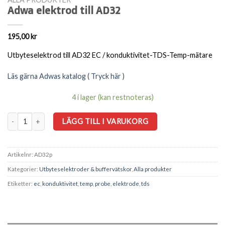
Adwa elektrod till AD32
195,00
kr
Utbyteselektrod till AD32 EC / konduktivitet-TDS-Temp-mätare
Läs gärna Adwas katalog ( Tryck här )
4 i lager (kan restnoteras)
Adwa elektrod till AD32 mängd
LÄGG TILL I VARUKORG
Artikelnr:
AD32p
Kategorier:
Utbyteselektroder & buffervätskor
,
Alla produkter
Etiketter:
ec
,
konduktivitet
,
temp
,
probe
,
elektrode
,
tds