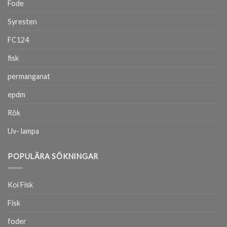
Fode
Syresten
FC124
fisk
permanganat
epdm
Rök
Uv- lampa
POPULÄRA SÖKNINGAR
Koi Fisk
Fisk
foder