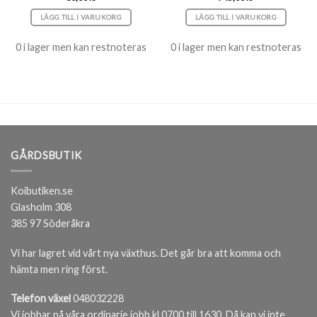
LÄGG TILL I VARUKORG
LÄGG TILL I VARUKORG
0 i lager men kan restnoteras
0 i lager men kan restnoteras
GÅRDSBUTIK
Koibutiken.se
Glasholm 308
385 97 Söderåkra
Vi har lagret vid vårt nya växthus. Det går bra att komma och
hämta men ring först.
Telefon växel
048032228
Vi jobbar på våra ordinarie jobb kl 0700 till 1630. Då kan vi inte