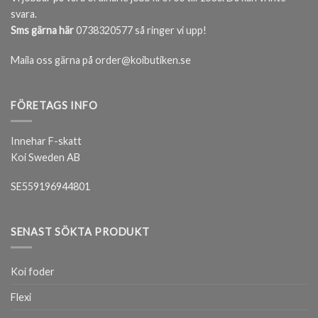
svara.
Sms gärna här
0738320577 så ringer vi upp!
Maila oss gärna på order@koibutiken.se
FÖRETAGS INFO
Innehar F-skatt
Koi Sweden AB
SE559196944801
SENAST SÖKTA PRODUKT
Koi foder
Flexi