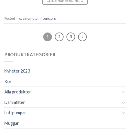
CONTINUE READING
→
Posted in
casinon-utan-licens.org
1
2
3
PRODUKTKATEGORIER
Nyheter 2023
Koi
Alla produkter
Dammfilter
Luftpumpar
Muggar