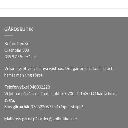
GÅRDSBUTIK
Koibutiken.se
Glasholm 308
385 97 Söderåkra
Vi har lagret vid vårt nya växthus. Det går bra att komma och
hämta men ring först.
Telefon växel
048032228
Vi jobbar på våra ordinarie jobb kl 0700 till 1630. Då kan vi inte
svara.
Sms gärna här
0738320577 så ringer vi upp!
Maila oss gärna på order@koibutiken.se