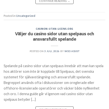
CONTINUE READING
→
Posted in
Uncategorized
CASINON-UTAN-LICENS.ORG
Väljer du casino sidor utan spelpaus och
ansvarsfullt spelande
POSTED ON
3 JULI, 2026
BY
WOO ASSIST
Spelande på casino sidor utan spelpaus innebär att man kan spela
hos aktörer som inte är kopplade till Spelpaus, det svenska
systemet för självavstängning och ansvarsfullt spelande.
Begreppet används ofta i diskussioner om oreglerade eller
offshore-licensierade operatörer och väcker både nyfikenhet
och oro. I denna guide går vi igenom vad casino sidor utan
spelpaus betyder […]