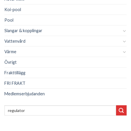
Koi-pool
Pool
Slangar & kopplingar
Vattenvård
Värme
Övrigt
Frakttillägg
FRI FRAKT
Medlemserbjudanden
Sök
efter: