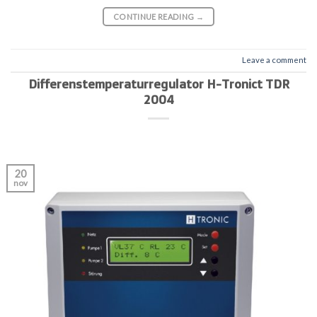
CONTINUE READING
→
Leave a comment
Differenstemperaturregulator H-Tronict TDR
2004
20
nov