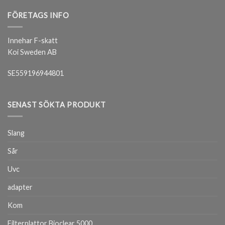
FÖRETAGS INFO
Innehar F-skatt
Koi Sweden AB
SE559196944801
SENAST SÖKTA PRODUKT
Slang
Sår
Uvc
adapter
Kom
Filterplattor Bioclear 5000