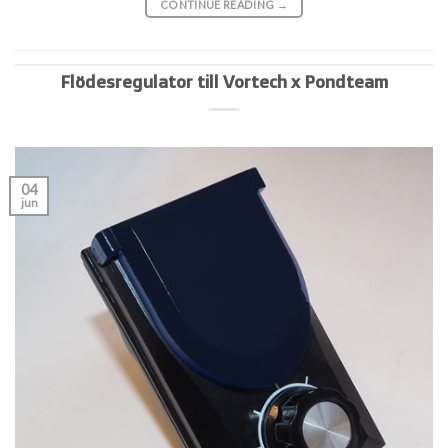
CONTINUE READING
→
Flödesregulator till Vortech x Pondteam
04
jun