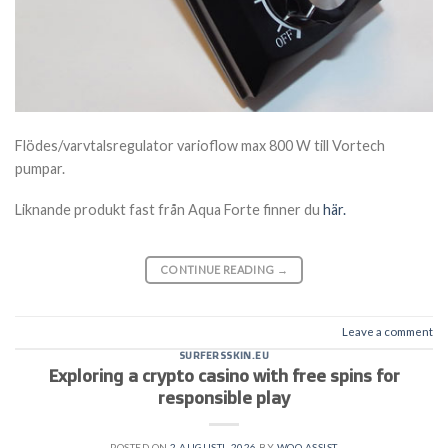
Flödes/varvtalsregulator varioflow max 800 W till Vortech
pumpar.
Liknande produkt fast från Aqua Forte finner du
här.
CONTINUE READING
→
Leave a comment
SURFERSSKIN.EU
Exploring a crypto casino with free spins for
responsible play
POSTED ON
2 AUGUSTI, 2026
BY
WOO ASSIST