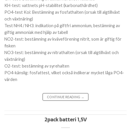
KH-test: vattnets pH-stabilitet (karbonathårdhet)
PO4-test Koi: Bestämning av fosfathalten (orsak till algtillväxt
och växtnäring)
Test NH4 / NH3: indikation på giftfri ammonium, bestämning av
giftig ammoniak med hjälp av tabell
NO2-test: bestämning av kväveförening nitrit, som är giftig för
fisken
NO3-test: bestämning av nitrathalten (orsak till algtillväxt och
växtnäring)
O2-test: bestämning av syrehalten
PO4-känslig: fosfattest, vilket också indikerar mycket låga PO4-
värden
CONTINUE READING
→
2pack batteri 1,5V